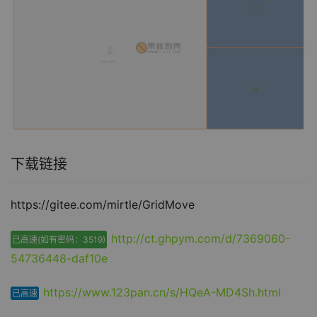
下载链接
https://gitee.com/mirtle/GridMove
http://ct.ghpym.com/d/7369060-
已高速(如有密码：3519)
54736448-daf10e
https://www.123pan.cn/s/HQeA-MD4Sh.html
已高速