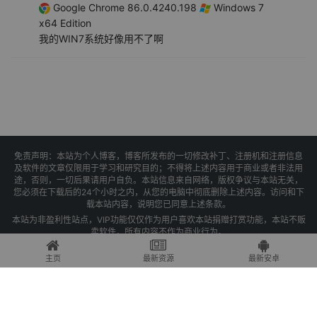
Google Chrome 86.0.4240.198
Windows 7
x64 Edition
我的WIN7系统好像用不了啊
免责声明：本站为个人博客，博客所发布的一切修改补丁、注册机和注册信息
及软件的文章仅限用于学习和研究目的；不得将上述内容用于商业或者非法用
途，否则，一切后果请用户自负。本站信息来自网络，版权争议与本站无关，
您必须在下载后的24个小时之内，从您的电脑中彻底删除上述内容。访问和下
载本站内容，说明您已同意上述条款。
本站为非盈利性站点，VIP功能仅仅作为用户喜欢本站捐赠打赏功能，本站不贩
卖软件，所有内容不作为商业行为。
Copyright © 2025 果核剥壳 -
琼ICP备2021004479号-1
主页
最新资源
最新安卓