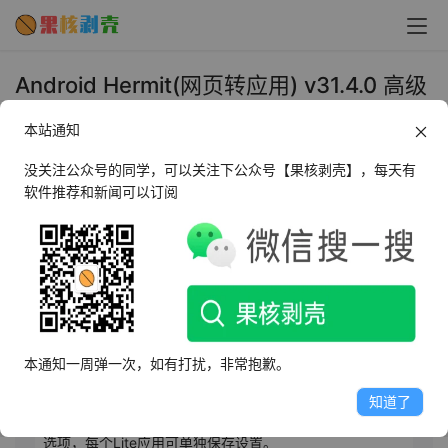
Android Hermit(网页转应用) v31.4.0 高级
版 - 果核剥壳
本站通知
2026年1月21日 下午3:35
•
系统相关
没关注公众号的同学，可以关注下公众号【果核剥壳】，每天有
软件推荐和新闻可以订阅
AI摘要
此内容由AI根据文章内容自动生成，并已由人工审核
Hermit可将网页转为轻应用，提供丰富自定义选项，加速
浏览、保护隐私、屏蔽广告。支持夜间模式、阅读器视图
本通知一周弹一次，如有打扰，非常抱歉。
等，且完全免费无广告。高级版解锁更多功能，如脚本运
行、RSS通知等。Hermit尊重用户隐私，不收集个人信
知道了
息，集成恶意软件防护。支持Android系统集成，无限定制
选项，每个Lite应用可单独保存设置。