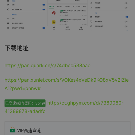
下载地址
https://pan.quark.cn/s/74dbcc538aae
https://pan.xunlei.com/s/VOKes4xVeDk9KO8xV5v2iZie
A1?pwd=pnnw#
http://ct.ghpym.com/d/7369060-
已高速(如有密码：3519)
41289878-a4adfc
VIP高速直链