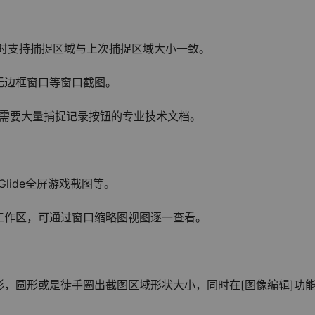
同时支持捕捉区域与上次捕捉区域大小一致。
无边框窗口等窗口截图。
些需要大量捕捉记录按钮的专业技术文档。
x Glide全屏游戏截图等。
工作区，可通过窗口缩略图视图逐一查看。
，圆形或是徒手圈出截图区域形状大小，同时在[图像编辑]功