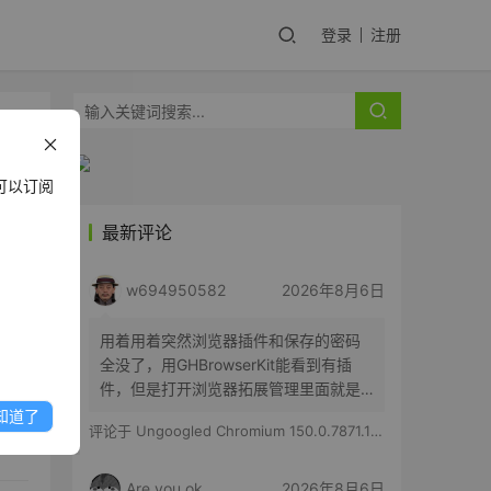
登录
注册
可以订阅
最新评论
能
w694950582
2026年8月6日
所抓
用着用着突然浏览器插件和保存的密码
数码
全没了，用GHBrowserKit能看到有插
件，但是打开浏览器拓展管理里面就是
空白的，历史记录也都在
知道了
评论于
Ungoogled Chromium 150.0.7871.186-1.1 果核优化便携版
Are you ok
2026年8月6日