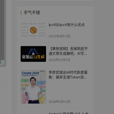
手气不错
ipv6比ipv4有什么优点
2023年8月12日
【果核视频】丢掉狗屁不
通文章生成器吧，AI写作
来了！
2022年12月7日
李彦宏提出AI时代新度量
衡：摒弃无谓Token消
耗，拥抱日活智能体数
（DAA）
2026年5月13日
Android 磁力猫v2.5.4 去