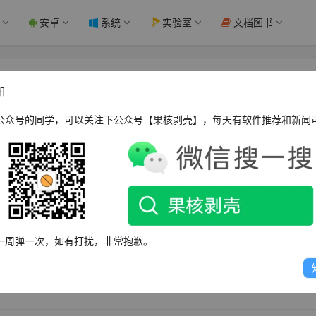
安卓
系统
实验室
文档图书
版 - 果核剥壳
知
公众号的同学，可以关注下公众号【果核剥壳】，每天有软件推荐和新闻
工具，果核剥壳独家便携。老牌优秀的屏幕截图工具，全新界面，不仅
Glide的 游戏视频或 DVD 屏幕图。能以 20 多种图形格式（包括：
保存并阅读图片。可以用快捷键或自动定时器从屏幕截图。它的功能还包括：在
加特效，调颜色等），还能选择从 TWAIN 装置中（扫描仪和
一周弹一次，如有打扰，非常抱歉。