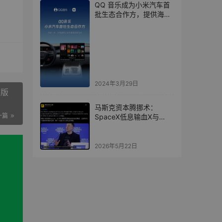
QQ 音乐成为小米汽车首
批生态合作方，提供海量
版权歌曲
2024年3月29日
级版
马斯克资本腾挪术：
一篇
SpaceX低息输血X与
xAI，每年省息近10亿美
元
2026年5月22日