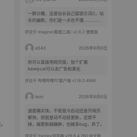
一群沙雕，这是站长自己留提示词()，站
长的幽默，你们是一点也不懂..............
评论于
Imagine(看图工具) v2.6.2 便携版
a543
2026年8月6日
你可以直接用网页版，加个扩展
bewlycat可以去广告和美化
评论于
哔哩哔哩PC客户端 v1.18.0.4968
leon
2026年8月6日
速度确实快，不管是冷启动还是开网页
都快，但就是动不动就更新，还禁不
能，
掉，越更新越臃肿，也越多bug，弃了。
评论于
Yandex浏览器 v26.6.4.760 中文版