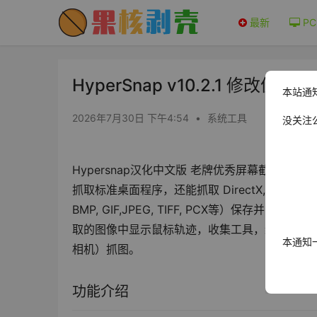
最新
PC
HyperSnap v10.2.1 修改便携
本站通
2026年7月30日 下午4:54
•
系统工具
没关注
Hypersnap汉化中文版 老牌优秀屏幕截图
抓取标准桌面程序，还能抓取 DirectX, 3Dfx 
BMP, GIF,JPEG, TIFF, PCX等）
取的图像中显示鼠标轨迹，收集工具，编辑图片（
本通知
相机）抓图。
功能介绍