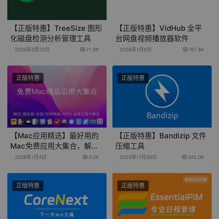
【正版特惠】TreeSize 图形
【正版特惠】VidHub 全平
化磁盘检测分析管理工具
台网盘视频播放器软件
2026年3月25日
71.9K
2026年1月6日
161.8K
正版特惠
正版特惠
【Mac应用精选】最好用的
【正版特惠】Bandizip 文件
Mac免费应用大集合，解
压缩工具
压，播放器，各种实用工具
2026年1月4日
4.0K
2025年11月26日
342.0K
正版特惠
正版特惠