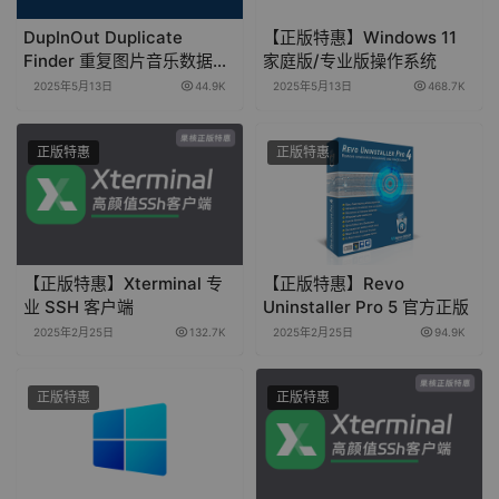
DupInOut Duplicate
【正版特惠】Windows 11
Finder 重复图片音乐数据文
家庭版/专业版操作系统
件查找清理软件
2025年5月13日
44.9K
2025年5月13日
468.7K
正版特惠
正版特惠
【正版特惠】Xterminal 专
【正版特惠】Revo
业 SSH 客户端
Uninstaller Pro 5 官方正版
2025年2月25日
132.7K
2025年2月25日
94.9K
正版特惠
正版特惠