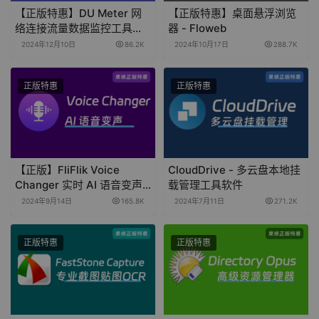
【正版特惠】DU Meter 网
【正版特惠】桌面悬浮浏览
络连接流量数据监控工具软
器 - Floweb
件
2024年12月10日
86.2K
2024年10月17日
288.7K
正版特惠
正版特惠
【正版】FliFlik Voice
CloudDrive - 多云盘本地挂
Changer 实时 AI 语音变声
载管理工具软件
转换器
2024年9月14日
165.8K
2024年7月11日
271.2K
正版特惠
正版特惠