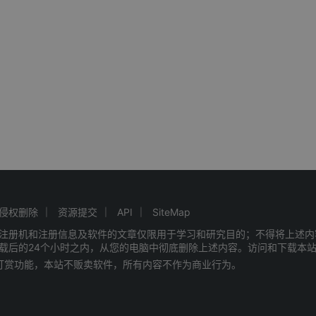
侵权删除
资源提交
API
SiteMap
注册机和注册信息及软件的文章仅限用于学习和研究目的；不得将上述内
载后的24个小时之内，从您的电脑中彻底删除上述内容。访问和下载本
赠打赏功能，本站不贩卖软件，所有内容不作为商业行为。