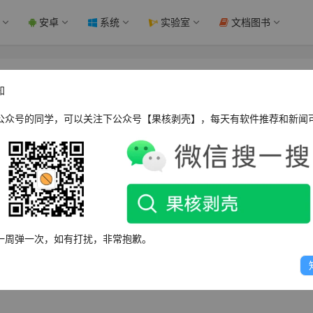
安卓
系统
实验室
文档图书
择，带你进入高清新世界 - 果核剥壳
知
公众号的同学，可以关注下公众号【果核剥壳】，每天有软件推荐和新闻
秘4K分辨率的参数、优点以及如何进行选择。4K分辨率是一种
供更细腻、更清晰、更逼真的画面。不同的4K分辨率参数适用于
一周弹一次，如有打扰，非常抱歉。
率，宽高比为19:10，与传统电影画幅相同。它能够呈现更多的细节