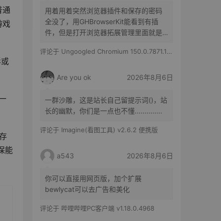
普通
用着用着突然浏览器插件和保存的密码
全没了，用GHBrowserKit能看到有插
游戏
件，但是打开浏览器拓展管理里面就是
空白的，历史记录也都在
评论于
Ungoogled Chromium 150.0.7871.186-1.1 果核优化便携版
影或
Are you ok
2026年8月6日
宽一
一群沙雕，这是站长自己留提示词()，站
长的幽默，你们是一点也不懂..............
评论于
Imagine(看图工具) v2.6.2 便携版
存
保能
a543
2026年8月6日
你可以直接用网页版，加个扩展
bewlycat可以去广告和美化
评论于
哔哩哔哩PC客户端 v1.18.0.4968