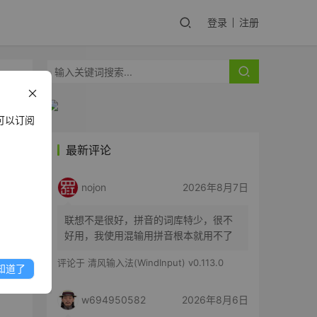
登录
注册
可以订阅
最新评论
高清
nojon
2026年8月7日
不同
联想不是很好，拼音的词库特少，很不
好用，我使用混输用拼音根本就用不了
评论于
清风输入法(WindInput) v0.113.0
知道了
和色
w694950582
2026年8月6日