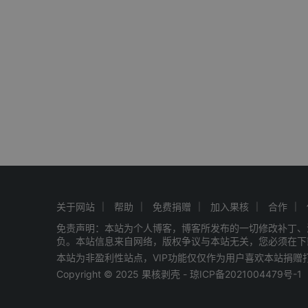
关于网站
帮助
免费捐赠
加入果核
合作
免责声明：本站为个人博客，博客所发布的一切修改补丁、
负。本站信息来自网络，版权争议与本站无关，您必须在下
本站为非盈利性站点，VIP功能仅仅作为用户喜欢本站捐
Copyright © 2025 果核剥壳 -
琼ICP备2021004479号-1