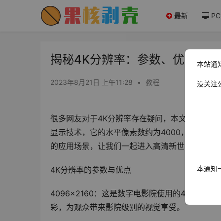
最新
PC
揭秘4K分辨率：参数、优点和选
本站通
2023年8月21日 上午11:28
•
教程
没关注
很多网友对于4K分辨率存在疑问，本文将为你揭
显示技术，它的水平像素数约为4000，能够提
的应用场景，让我们一起进入高清新世界吧！
本通知
4K分辨率的参数与优点
4096×2160：这是数字电影院使用的4K分辨
彩，为观众带来影院级别的视觉享受。