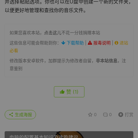
并选择粘贴选项。你也可以在U盘中创建一个新的文件夹，
以便更好地管理和查找你的音乐文件。
如果您喜欢本站，
点击这儿
不花一分钱捐赠本站
这些信息可能会帮助到你：
下载帮助
|
报毒说明
|
进站
必看
修改版本安卓软件，加群提示为修改者自留，
非本站信息
，注
意鉴别
赞
(1)
生成海报
0
0
打赏
电脑的配置基本知识及选购建议