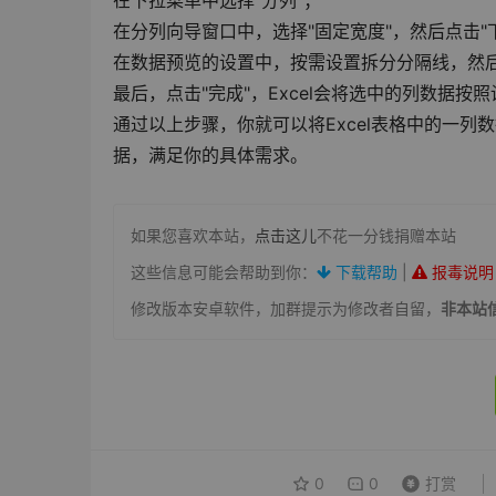
在下拉菜单中选择"分列"；
在分列向导窗口中，选择"固定宽度"，然后点击"
在数据预览的设置中，按需设置拆分分隔线，然后
最后，点击"完成"，Excel会将选中的列数据按
通过以上步骤，你就可以将Excel表格中的一
据，满足你的具体需求。
如果您喜欢本站，
点击这儿
不花一分钱捐赠本站
这些信息可能会帮助到你：
下载帮助
|
报毒说明
修改版本安卓软件，加群提示为修改者自留，
非本站
0
0
打赏