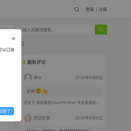
登录
注册
可以订阅
最新评论
种
静水
2026年8月8日
的
好用
评论于
果核看图(GuoHeView) 专业看图软件 v3.2.0.91
知道了
蔚蓝新晨
2026年8月8日