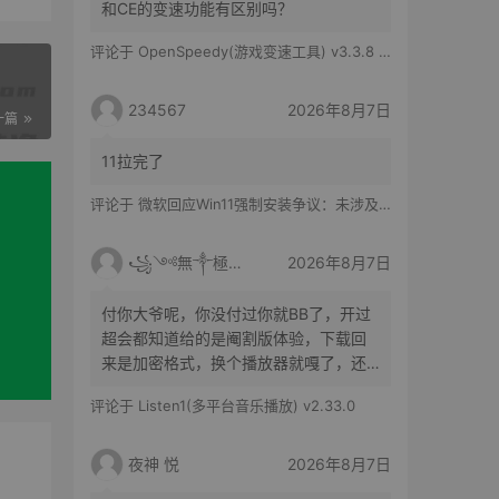
和CE的变速功能有区别吗？
评论于
OpenSpeedy(游戏变速工具) v3.3.8 绿色版
234567
2026年8月7日
一篇
11拉完了
评论于
微软回应Win11强制安装争议：未涉及企业设备，承诺不用用户照片训练AI
꧁༺無༒極༻꧂
2026年8月7日
付你大爷呢，你没付过你就BB了，开过
超会都知道给的是阉割版体验，下载回
来是加密格式，换个播放器就嘎了，还
得花时间去转换
评论于
Listen1(多平台音乐播放) v2.33.0
夜神 悦
2026年8月7日