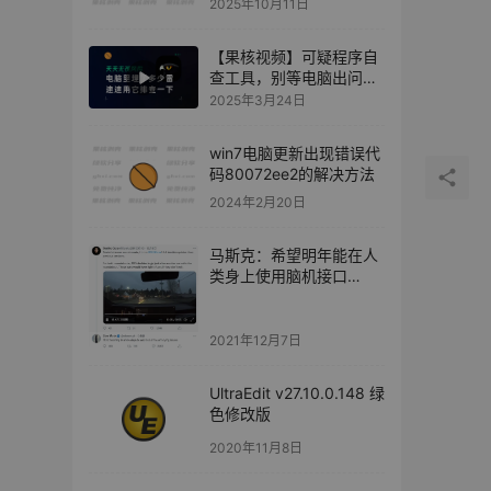
2025年10月11日
【果核视频】可疑程序自
查工具，别等电脑出问题
了再后悔
2025年3月24日
win7电脑更新出现错误代
码80072ee2的解决方法
2024年2月20日
马斯克：希望明年能在人
类身上使用脑机接口
Neuralink；Cybertruck
将在 2023 年量产
2021年12月7日
UltraEdit v27.10.0.148 绿
色修改版
2020年11月8日