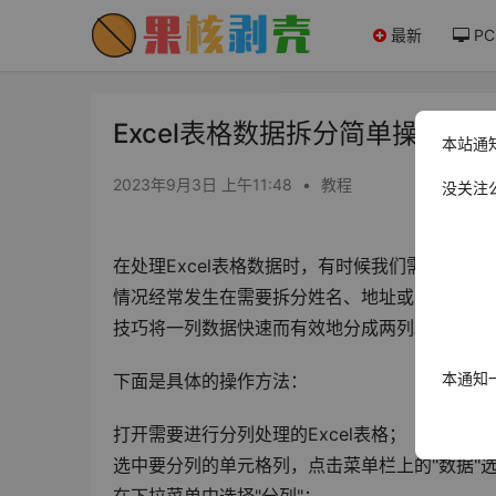
最新
PC
Excel表格数据拆分简单操作方
本站通
2023年9月3日 上午11:48
•
教程
没关注
在处理Excel表格数据时，有时候我们需要将
情况经常发生在需要拆分姓名、地址或其他具有多
技巧将一列数据快速而有效地分成两列。
本通知
下面是具体的操作方法：
打开需要进行分列处理的Excel表格；
选中要分列的单元格列，点击菜单栏上的"数据"