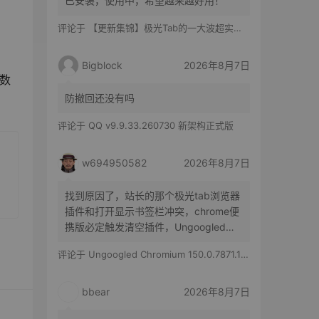
已安装，使用中，希望越来越好用！
评论于
【更新集锦】极光Tab的一大波超实用功能来啦！你最喜欢哪一个？
Bigblock
2026年8月7日
数
防撤回还没有吗
评论于
QQ v9.9.33.260730 新架构正式版
w694950582
2026年8月7日
找到原因了，站长的那个极光tab浏览器
插件和打开显示书签栏冲突，chrome便
携版必定触发清空插件，Ungoogled
Chromium便携版随机触发，有时候清空
评论于
Ungoogled Chromium 150.0.7871.186-1.1 果核优化便携版
所有插件，有时候只是极光tab插件消失
bbear
2026年8月7日