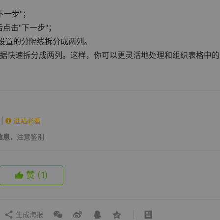
下一步"；
点击"下一步"；
照设置的分隔线拆分成两列。
列数据快速拆分成两列。这样，你可以更灵活地处理和组织表格中的
|
进站必看
信息
，注意鉴别
赞
(1)
生成海报