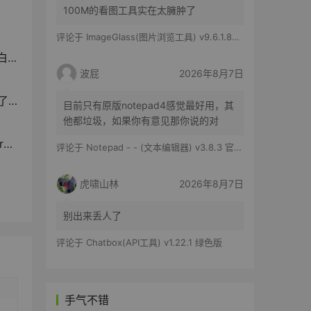
100M的看图工具实在太臃肿了
评论于
ImageGlass(图片浏览工具) v9.6.1.807 官方便携版
！
波屁
2026年8月7日
悔
目前只有原版notepad4感觉最好用，其
他都垃圾，如果你有意见那你说的对
产
评论于
Notepad - - (文本编辑器) v3.8.3 官方版
虎啸山林
2026年8月7日
别出来丢人了
评论于
Chatbox(API工具) v1.22.1 绿色版
手气不错