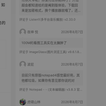
。如
超会都知道给的是阉割版体验，下载回
来是加密格式，换个播放器就嘎了，还
得花时间去转换
评论于
Listen1(多平台音乐播放) v2.33.0
务的
夜神 悦
2026年8月7日
100M的看图工具实在太臃肿了
评论于
ImageGlass(图片浏览工具) v9.6.1.807 官方便携版
波屁
2026年8月7日
目前只有原版notepad4感觉最好用，其
他都垃圾，如果你有意见那你说的对
评论于
Notepad - - (文本编辑器) v3.8.3 官方版
虎啸山林
2026年8月7日