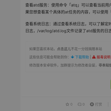
查看atd服务：使用命令「atq」可以查看当前用户
果您想查看某个具体的at任务的内容，可以使用「a
查看系统日志：通过查看系统日志，可以了解定时任务的执
日志，/var/log/atd.log文件记录了atd服务的日
如果您喜欢本站，
点击这儿
不花一分钱捐赠本站
这些信息可能会帮助到你：
下载帮助
|
报毒说明
修改版本安卓软件，加群提示为修改者自留，
非本站
0
0
打赏