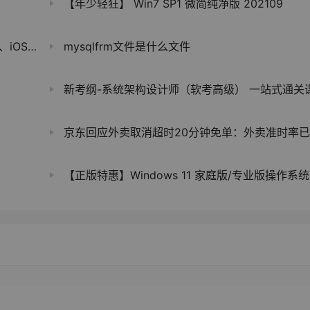
【年少轻狂】 Win7 SP1 微简纯净版 202109
S互转
mysqlfrm文件是什么文件
新考纲-系统架构设计师（软考高级） 一站式通关
京东回应外卖取消超时20分钟免单：外卖准时率已大幅提
【正版特惠】Windows 11 家庭版/专业版操作系统