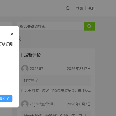
登录
注册
可以订阅
最新评论
的定
234567
2026年8月7日
们将
11拉完了
评论于
微软回应Win11强制安装争议：未涉及企业设备，承诺不用用户照片训练AI
知道了
」来
꧁༺無༒極༻꧂
2026年8月7日
付你大爷呢，你没付过你就BB了，开过