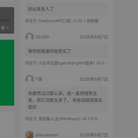
别出来丢人了
行
评论于
Chatbox(API工具) v1.22.1 绿色版
一篇
20399
2026年8月7日
等到他限速你就老实了
评论于
小白羊云盘(gaozhangmin版本) v5.0.14
T哥
2026年8月7日
你居然试过那么多。我一直用搜狗五
笔，但它词库太多了， 有些词组很莫名
其妙
评论于
清风输入法(WindInput) v0.113.0
shixuexeon
2026年8月7日