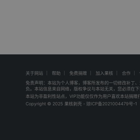
关于网站
帮助
免费捐赠
加入果核
合作
免责声明：本站为个人博客，博客所发布的一切修改补丁、
负。本站信息来自网络，版权争议与本站无关，您必须在下
本站为非盈利性站点，VIP功能仅仅作为用户喜欢本站捐
Copyright © 2025 果核剥壳 -
琼ICP备2021004479号-1