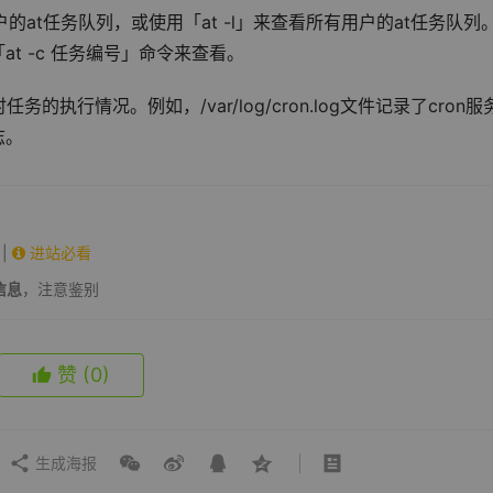
的at任务队列，或使用「at -l」来查看所有用户的at任务队列
t -c 任务编号」命令来查看。
行情况。例如，/var/log/cron.log文件记录了cron服
志。
|
进站必看
信息
，注意鉴别
赞
(0)
生成海报