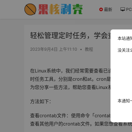
最新
PC
轻松管理定时任务，学会查看Lin
本站通
2023年9月4日 上午11:10
•
教程
没关注
在Linux系统中，我们经常需要查看已设置的定
时任务工具，分别是cron和at。cron是一个
为您分享一些方法，帮助您查看Linux系统中已
本通知
方法如下：
查看crontab文件：使用命令「crontab -l」可以
查看其他用户的crontab文件。如果您想查看系统级别