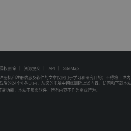
侵权删除
资源提交
API
SiteMap
注册机和注册信息及软件的文章仅限用于学习和研究目的；不得将上述内
载后的24个小时之内，从您的电脑中彻底删除上述内容。访问和下载本
赠打赏功能，本站不贩卖软件，所有内容不作为商业行为。