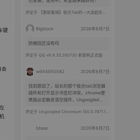
已安装，使用中，希望越来越好用！
评论于
【更新集锦】极光Tab的一大波超实用功能来啦！你最喜欢哪一个？
Bigblock
2026年8月7日
车键
防撤回还没有吗
评论于
QQ v9.9.33.260730 新架构正式版
将会
w694950582
2026年8月7日
找到原因了，站长的那个极光tab浏览器
插件和打开显示书签栏冲突，chrome便
携版必定触发清空插件，Ungoogled
Chromium便携版随机触发，有时候清空
左
评论于
Ungoogled Chromium 150.0.7871.186-1.1 果核优化便携版
所有插件，有时候只是极光tab插件消失
机
bbear
2026年8月7日