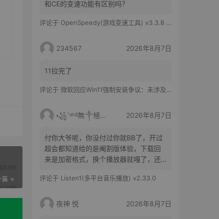
和CE的变速功能有区别吗？
评论于
OpenSpeedy(游戏变速工具) v3.3.8 绿色版
234567
2026年8月7日
11拉完了
评论于
微软回应Win11强制安装争议：未涉及企业设备，承诺不用用户照片训练AI
꧁༺無༒極༻꧂
2026年8月7日
付你大爷呢，你没付过你就BB了，开过
超会都知道给的是阉割版体验，下载回
来是加密格式，换个播放器就嘎了，还
得花时间去转换
评论于
Listen1(多平台音乐播放) v2.33.0
一篇
夜神 悦
2026年8月7日