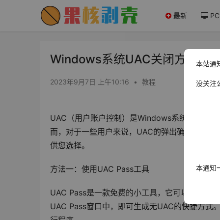
最新
PC
Windows系统UAC关闭方法及
本站通
2023年9月7日 上午10:16
•
教程
没关注
UAC（用户账户控制）是Windows系统的一
而，对于一些用户来说，UAC的弹出确认对话框
供您选择。
本通知
方法一：使用UAC Pass工具
UAC Pass是一款免费的小工具，它可以为指
UAC Pass窗口中，即可生成无UAC的快捷