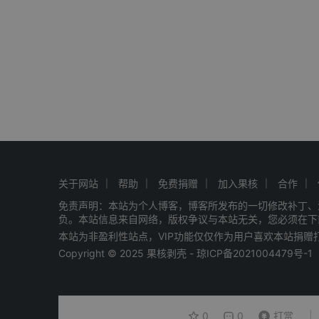
关于网站
帮助
免费捐赠
加入果核
合作
免责声明：本站为个人博客，博客所发布的一切修改补丁、
负。本站信息来自网络，版权争议与本站无关，您必须在下
本站为非盈利性站点，VIP功能仅仅作为用户喜欢本站捐
Copyright © 2025 果核剥壳 -
琼ICP备2021004479号-1
0
0
打赏