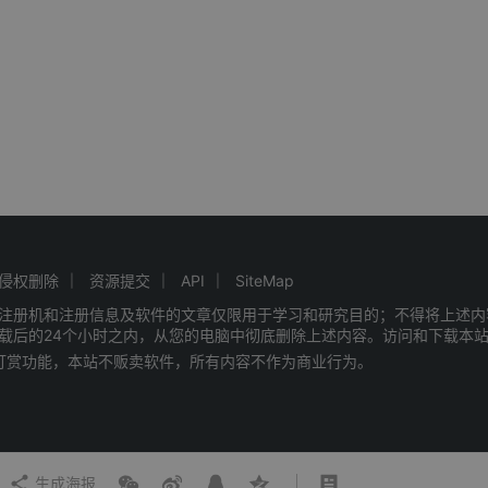
侵权删除
资源提交
API
SiteMap
注册机和注册信息及软件的文章仅限用于学习和研究目的；不得将上述内
载后的24个小时之内，从您的电脑中彻底删除上述内容。访问和下载本
赠打赏功能，本站不贩卖软件，所有内容不作为商业行为。
生成海报