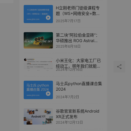
H立刚老师门徒级课程专
题（WS+网络安全+数据
库）
2025年7月17日
第二块“阿拉伯金显砖”：
华硕推出 ROG Astral
GeForce RTX 5080
2025年6月18日
Dhahab CORE OC
小米王化：大家电工厂已
经动工，明年我们就能自
2024年12月16日
研自产小米空调了
马士兵python直播课合集
2024
2024年7月2日
谷歌官宣新系统Android
XR正式发布
2024年12月13日