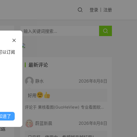
登录
注册
可以订阅
最新评论
静水
2026年8月8日
方法
好用
评论于
果核看图(GuoHeView) 专业看图软件 v3.2.0.91
知道了
放到
蔚蓝新晨
2026年8月8日
地运