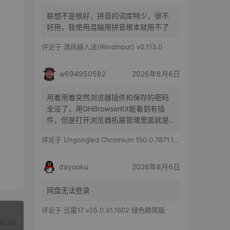
联想不是很好，拼音的词库特少，很不
好用，我使用混输用拼音根本就用不了
评论于
清风输入法(WindInput) v0.113.0
w694950582
2026年8月6日
用着用着突然浏览器插件和保存的密码
全没了，用GHBrowserKit能看到有插
件，但是打开浏览器拓展管理里面就是
空白的，历史记录也都在
评论于
Ungoogled Chromium 150.0.7871.186-1.1 果核优化便携版
dayouku
2026年8月6日
网盘无法登录
评论于
迅雷17 v25.0.91.1602 绿色精简版