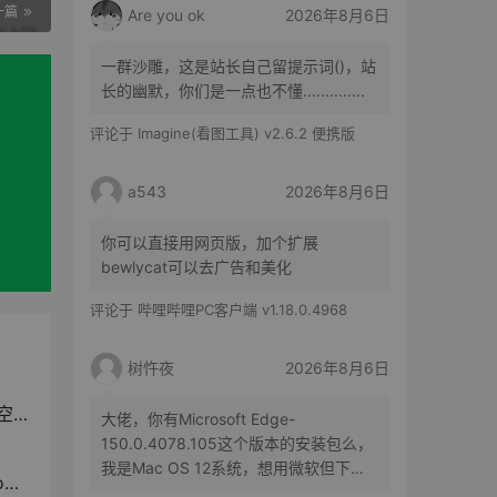
一篇
Are you ok
2026年8月6日
一群沙雕，这是站长自己留提示词()，站
长的幽默，你们是一点也不懂..............
评论于
Imagine(看图工具) v2.6.2 便携版
a543
2026年8月6日
你可以直接用网页版，加个扩展
bewlycat可以去广告和美化
评论于
哔哩哔哩PC客户端 v1.18.0.4968
树忤夜
2026年8月6日
究
大佬，你有Microsoft Edge-
150.0.4078.105这个版本的安装包么，
我是Mac OS 12系统，想用微软但下不
辙
了了