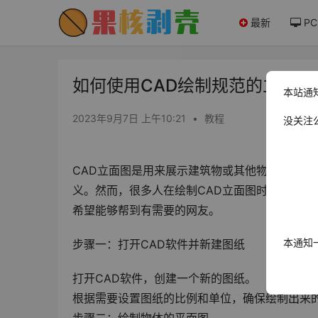
最新
PC
如何使用CAD绘制规范的立面图？
本站通
2023年9月7日 上午10:21
•
教程
没关注
CAD立面图是用来展示建筑物或其他物体外观
义。然而，很多人在绘制CAD立面图时并不清楚
希望能够帮到有需要的网友。
本通知
步骤一：打开CAD软件并新建图纸
打开CAD软件，创建一个新的图纸。
根据需要设置图纸的比例和单位，确保绘制出来