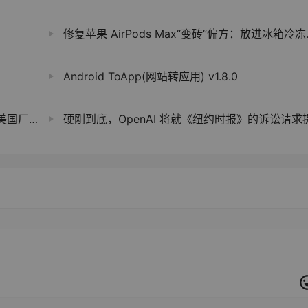
修复苹果 AirPods Max“变砖”偏方：放进冰箱冷冻半小时有望复活
Android ToApp(网站转应用) v1.8.0
 个百分点
硬刚到底，OpenAI 将就《纽约时报》的诉讼请求提出上