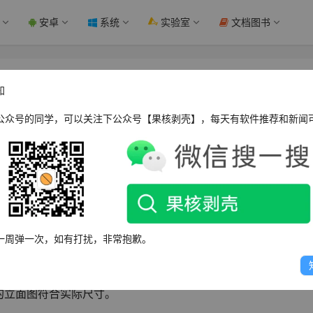
安卓
系统
实验室
文档图书
详细步骤分享 - 果核剥壳
知
公众号的同学，可以关注下公众号【果核剥壳】，每天有软件推荐和新闻
和细节的图形，对于设计方案、施工图绘制以及审批备案都具有重
具体的步骤和规范。今天我将与大家分享CAD绘制立面图的教程
一周弹一次，如有打扰，非常抱歉。
的立面图符合实际尺寸。