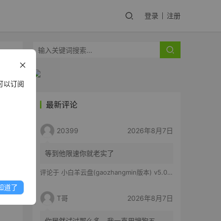
登录
注册
可以订阅
最新评论
要意
20399
2026年8月7日
，
等到他限速你就老实了
评论于
小白羊云盘(gaozhangmin版本) v5.0.14
知道了
T哥
2026年8月7日
你居然试过那么多。我一直用搜狗五