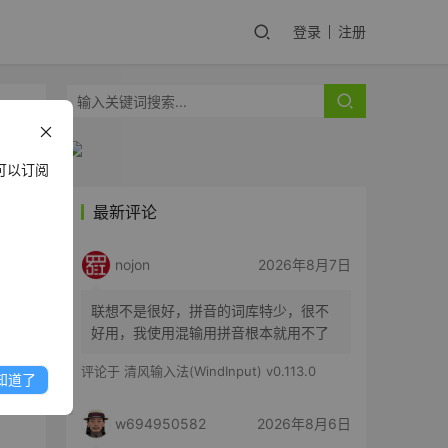
登录
注册
可以订阅
最新评论
更灵
nojon
2026年8月7日
中的
联想不是很好，拼音的词库特少，很不
好用，我使用混输用拼音根本就用不了
评论于
清风输入法(WindInput) v0.113.0
知道了
w694950582
2026年8月6日