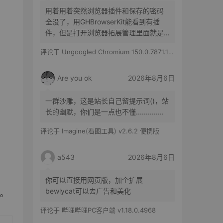
用着用着突然浏览器插件和保存的密码
全没了，用GHBrowserKit能看到有插
件，但是打开浏览器拓展管理里面就是
空白的，历史记录也都在
评论于
Ungoogled Chromium 150.0.7871.186-1.1 果核优化便携版
Are you ok
2026年8月6日
一群沙雕，这是站长自己留提示词()，站
长的幽默，你们是一点也不懂..............
评论于
Imagine(看图工具) v2.6.2 便携版
a543
2026年8月6日
你可以直接用网页版，加个扩展
bewlycat可以去广告和美化
器。
评论于
哔哩哔哩PC客户端 v1.18.0.4968