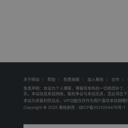
关于网站
帮助
免费捐赠
加入果核
合作
免责声明：本站为个人博客，博客所发布的一切修改补丁、
负。本站信息来自网络，版权争议与本站无关，您必须在下
本站为非盈利性站点，VIP功能仅仅作为用户喜欢本站捐
Copyright © 2025 果核剥壳 -
琼ICP备2021004479号-1