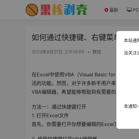
最新
PC
如何通过快捷键、右键菜单和功能区菜
本站通
2023年9月21日 上午10:06
•
教程
没关注
在Excel中使用VBA（Visual Basic for
活的功能。然而，对于许多新手用户来说，可能不清
VBA编辑器，希望能够帮助到有需要的网友。
本通知
方法一：通过快捷键打开
1. 打开Excel文件
首先，你需要打开你想要编辑的Excel文件。