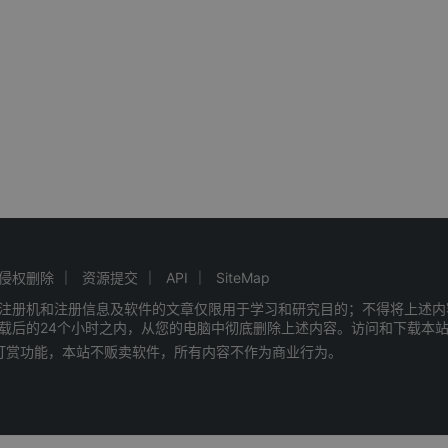
侵权删除
资源提交
API
SiteMap
注册机和注册信息及软件的文章仅限用于学习和研究目的；不得将上述内
载后的24个小时之内，从您的电脑中彻底删除上述内容。访问和下载本
赠打赏功能，本站不贩卖软件，所有内容不作为商业行为。