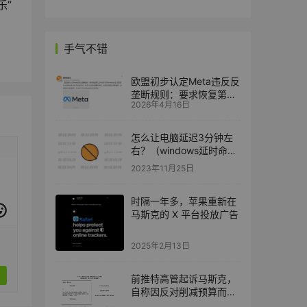
乐”
手气不错
欧盟初步认定Meta违反反
垄断规则：要求恢复第三
2026年4月16日
方AI助手访问WhatsApp
怎么让电脑延迟3分钟左
右？（windows延时命
令）
2023年11月25日
时隔一年多，苹果重新在
马斯克的 X 平台投放广告
2025年2月13日
前推特高管起诉马斯克，
自称因反对削减预算而被
解雇