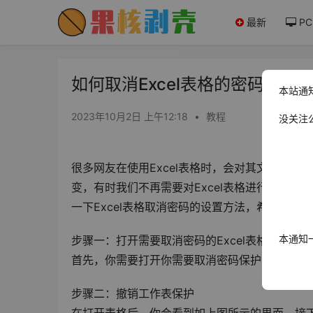
最新
PC
如何取消Excel表格的密码保护 
本站通
2023年10月2日 上午12:18
•
教程
没关注
很多网友在使用Excel表格时，会对其文件进
变，有时我们不再需要对Excel表格进行密码
一下Excel表格取消密码的设置方法，希望能够
本通知
步骤一：打开需要取消密码的Excel表格
首先，你需要打开你需要取消密码保护的Exce
步骤二：撤销工作表保护