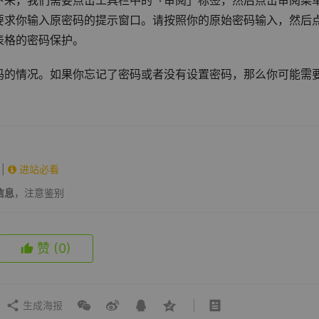
下来，我们需要点击工具栏中的「审阅」标签，然后点击审阅菜
要求你输入原密码的提示窗口。请按照你的原始密码输入，然后
表格的密码保护。
码的情况。如果你忘记了密码或者没有设置密码，那么你可能需
|
进站必看
信息
，注意鉴别
赞
(0)
生成海报