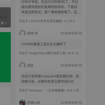
付你大爷呢，你没付过你就BB了，开过
超会都知道给的是阉割版体验，下载回
来是加密格式，换个播放器就嘎了，还
得花时间去转换
评论于
Listen1(多平台音乐播放) v2.33.0
一篇
夜神 悦
2026年8月7日
100M的看图工具实在太臃肿了
评论于
ImageGlass(图片浏览工具) v9.6.1.807 官方便携版
波屁
2026年8月7日
目前只有原版notepad4感觉最好用，其
他都垃圾，如果你有意见那你说的对
评论于
Notepad - - (文本编辑器) v3.8.3 官方版
虎啸山林
2026年8月7日