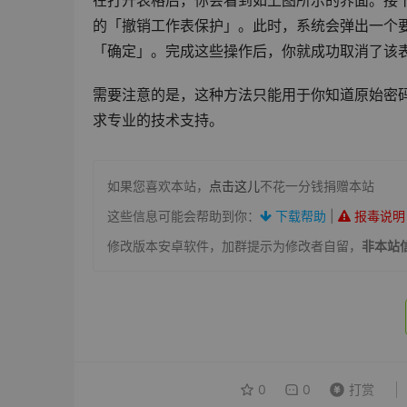
在打开表格后，你会看到如上图所示的界面。接
的「撤销工作表保护」。此时，系统会弹出一个
「确定」。完成这些操作后，你就成功取消了该
需要注意的是，这种方法只能用于你知道原始密
求专业的技术支持。
如果您喜欢本站，
点击这儿
不花一分钱捐赠本站
这些信息可能会帮助到你：
下载帮助
|
报毒说明
修改版本安卓软件，加群提示为修改者自留，
非本站
0
0
打赏