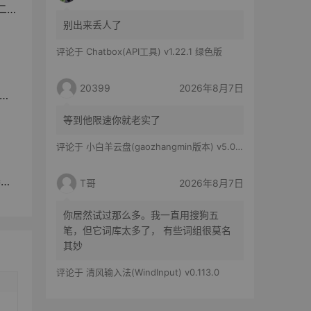
版
别出来丢人了
评论于
Chatbox(API工具) v1.22.1 绿色版
20399
2026年8月7日
等到他限速你就老实了
评论于
小白羊云盘(gaozhangmin版本) v5.0.14
件
T哥
2026年8月7日
你居然试过那么多。我一直用搜狗五
笔，但它词库太多了， 有些词组很莫名
其妙
评论于
清风输入法(WindInput) v0.113.0