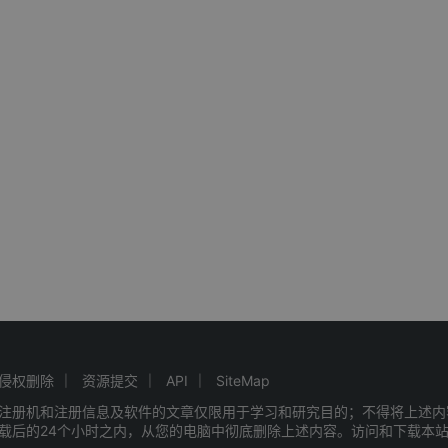
侵权删除
资源提交
API
SiteMap
注册机和注册信息及软件的文章仅限用于学习和研究目的；不得将上述内
载后的24个小时之内，从您的电脑中彻底删除上述内容。访问和下载本