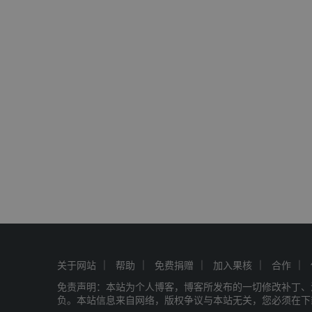
关于网站
帮助
免费捐赠
加入果核
合作
免责声明：本站为个人博客，博客所发布的一切修改补丁、
负。本站信息来自网络，版权争议与本站无关，您必须在下