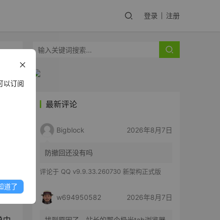
登录
注册
可以订阅
最新评论
改
Bigblock
2026年8月7日
享
防撤回还没有吗
评论于
QQ v9.9.33.260730 新架构正式版
知道了
w694950582
2026年8月7日
找到原因了，站长的那个极光tab浏览器