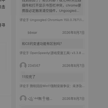
单中
插件和打开显示书签栏冲突，chrome便
点击
携版必定触发清空插件，Ungoogled
Chromium便携版随机触发，有时候清空
评论于
Ungoogled Chromium 150.0.7871.186-1.1 果核优化便携版
所有插件，有时候只是极光tab插件消失
要寻
bbear
2026年8月7日
和CE的变速功能有区别吗？
评论于
OpenSpeedy(游戏变速工具) v3.3.8 绿色版
234567
2026年8月7日
11拉完了
评论于
微软回应Win11强制安装争议：未涉及企业设备，承诺不用用户照片训练AI
꧁༺無༒極༻꧂
2026年8月7日