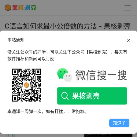
C语言如何求最小公倍数的方法 - 果核剥壳
2023年11月15日 上午10:12
本站通知
•
教程
没关注公众号的同学，可以关注下公众号【果核剥壳】，每天有
软件推荐和新闻可以订阅
在C语言中，求两个数的最小公倍数（LCM）可以使用辗转
相除法（Euclidean Algorithm）来求解，辗转相除法是一
种用于求最大公约数（gcd）的经典算法，而最小公倍数可
以通过两数之积除以它们的最大公约数得到。
本通知一周弹一次，如有打扰，非常抱歉。
知道了