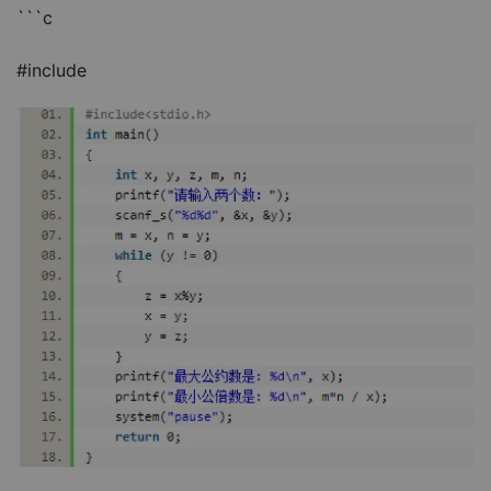
```c
#include