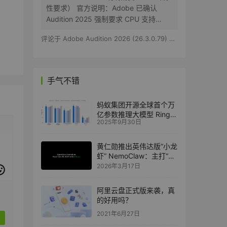
性要求） 官方说明：Adobe 已确认
Audition 2025 强制要求 CPU 支持
AVX2 指令集。 影响： 如果您的 CPU
评论于
Adobe Audition 2026 (26.3.0.79) 特别版
不支持 AVX2（如 Intel 2013 年前的老
款或部分低端处理器），软件将无法安
装或启动。 常见支持…
手气不错
蚂蚁集团开源全球首个万
亿参数推理大模型 Ring-
2025年9月30日
1T-preview，代码生成能
力超 GPT-5
黄仁勋推出英伟达版“小龙
虾” NemoClaw：主打“一
键安装”
2026年3月17日
阿里云盘正式版来袭，真
的好用吗？
2021年6月27日