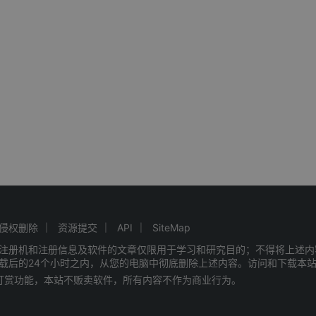
侵权删除
资源提交
API
SiteMap
注册机和注册信息及软件的文章仅限用于学习和研究目的；不得将上述内
载后的24个小时之内，从您的电脑中彻底删除上述内容。访问和下载本
赠打赏功能，本站不贩卖软件，所有内容不作为商业行为。