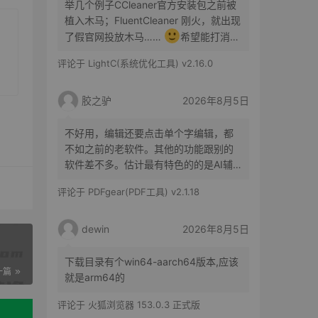
举几个例子CCleaner官方安装包之前被
植入木马；FluentCleaner 刚火，就出现
了假官网投放木马……
希望能打消你
的顾虑咯
评论于
LightC(系统优化工具) v2.16.0
胶之驴
2026年8月5日
不好用，编辑还要点击单个字编辑，都
不如之前的老软件。其他的功能跟别的
软件差不多。估计最有特色的的是AI辅
助了。
评论于
PDFgear(PDF工具) v2.1.18
dewin
2026年8月5日
下载目录有个win64-aarch64版本,应该
一篇
就是arm64的
评论于
火狐浏览器 153.0.3 正式版