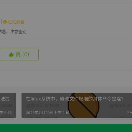
|
进站必看
信息
，注意鉴别
赞
(0)
无法提
在linux系统中，修改文件权限的具体命令是啥？
午11:13
2023年11月29日 上午11:16
下