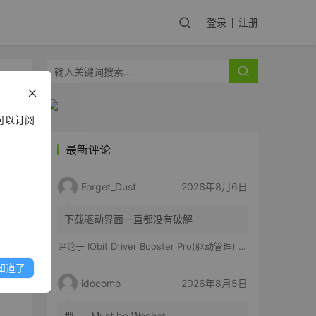
登录
注册
可以订阅
最新评论
Forget_Dust
2026年8月6日
件
上，
下载驱动界面一直都没有破解
评论于
IObit Driver Booster Pro(驱动管理) v13.6.0.438 便携修改版
一定
知道了
idocomo
2026年8月5日
那……Must be Wechat