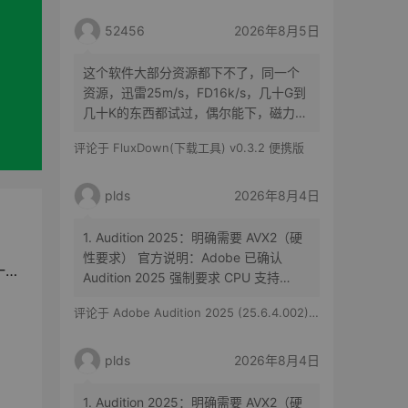
52456
2026年8月5日
这个软件大部分资源都下不了，同一个
资源，迅雷25m/s，FD16k/s，几十G到
几十K的东西都试过，偶尔能下，磁力、
种子都一个样，吸血雷在国内就是有优
评论于
FluxDown(下载工具) v0.3.2 便携版
势，也试过四五款同类软件，没什么作
用，功能看着很牛，防吸血，带开源插
件，一言难尽
plds
2026年8月4日
1. Audition 2025：明确需要 AVX2（硬
性要求） 官方说明：Adobe 已确认
”
Audition 2025 强制要求 CPU 支持
AVX2 指令集。 影响： 如果您的 CPU
评论于
Adobe Audition 2025 (25.6.4.002) 特别版
不支持 AVX2（如 Intel 2013 年前的老
）
款或部分低端处理器），软件将无法安
装或启动。 常见支持…
plds
2026年8月4日
1. Audition 2025：明确需要 AVX2（硬