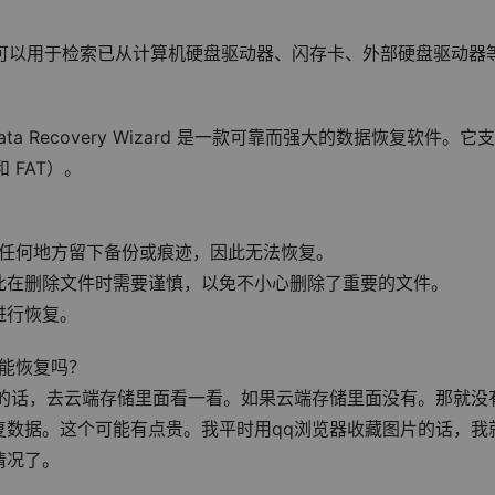
恢复软件，可以用于检索已从计算机硬盘驱动器、闪存卡、外部硬盘驱动器
seUS Data Recovery Wizard 是一款可靠而强大的数据恢复软件。它
 FAT）。
在任何地方留下备份或痕迹，因此无法恢复。
此在删除文件时需要谨慎，以免不小心删除了重要的文件。
进行恢复。
能恢复吗？
陆的话，去云端存储里面看一看。如果云端存储里面没有。那就没
复数据。这个可能有点贵。我平时用qq浏览器收藏图片的话，我
情况了。