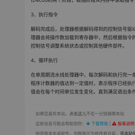
(Decode)两个阶段，取指阶段从内存中读取
3、执行指令
解码完成后，处理器根据解码得到的控制信号驱动
理器会将操作数加载到寄存器中，然后根据指令
控制信号调整系统状态或控制其他硬件部件。
4、循环执行
在单周期流水线处理器中，每次解码和执行完一条
程序计数器的值达到一定值时，表示程序已经执
值会在每个时间单位发生变化，直到满足退出条
如果您喜欢本站，
点击这儿
不花一分钱捐赠本站
这些信息可能会帮助到你：
下载帮助
|
报毒说明
修改版本安卓软件，加群提示为修改者自留，
非本站