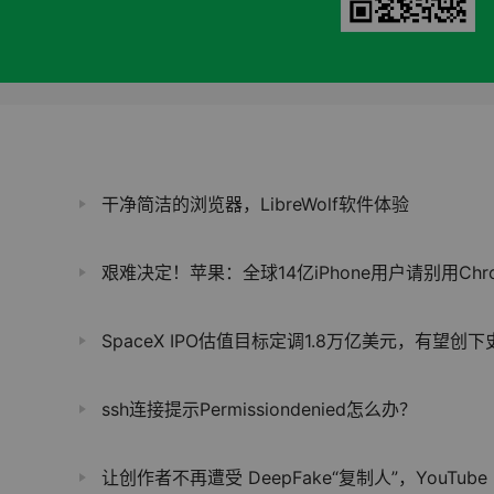
干净简洁的浏览器，LibreWolf软件体验
艰难决定！苹果：全球14亿iPhone用户请别用Chrome浏览器
SpaceX IPO估值目标定调1.8万亿美元，有望创下史上最大规模上市纪
？
ssh连接提示Permissiondenied怎么办？
让创作者不再遭受 DeepFake“复制人”，YouTube 推出 AI 面部相似度检测工具