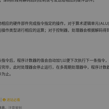
指令；译码阶段将解码后的控制信号发送给相应的硬件部件。
相应的硬件部件完成指令指定的操作，对于算术逻辑单元(ALU)
的操作类型进行相应的运算；对于控制器，处理器会根据解码得
指令后，程序计数器的值会自动加1,以便下次执行下一条指令
行完毕，此时处理器会停止运行，在多周期处理器中，程序计数
件为止。
|
进站必看
信息
，注意鉴别