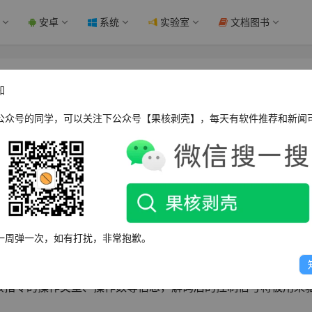
安卓
系统
实验室
文档图书
核剥壳
知
公众号的同学，可以关注下公众号【果核剥壳】，每天有软件推荐和新闻
当处理器从内存中读取一条指令时，这条指令会被暂时存储在指
一周弹一次，如有打扰，非常抱歉。
该指令的操作类型、操作数等信息，解码后的控制信号将被用来