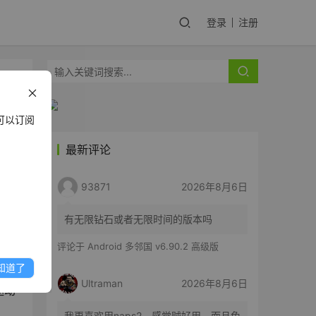
登录
注册
可以订阅
最新评论
93871
2026年8月6日
令寄
有无限钻石或者无限时间的版本吗
评论于
Android 多邻国 v6.90.2 高级版
知道了
Ultraman
2026年8月6日
驱动
我更喜欢用naps2，感觉贼好用。而且免