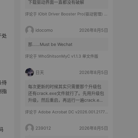
下载驱动界面一直都没有破解
评论于
IObit Driver Booster Pro(驱动管理) v13.6.0.438 便携修改版
idocomo
2026年8月5日
于处
那……Must be Wechat
评论于
WhoShitsonMyC v1.1.3 单文件版
日天
2026年8月5日
条待
每次更新的时候其实只需要那个升级包
到指
还有crack.exe文件就行了。先用升级包
升级，然后重启，再运行一遍crack.exe
文件就行了。
评论于
Adobe Acrobat DC v2026.001.21779 特别版
239012
2026年8月5日
码