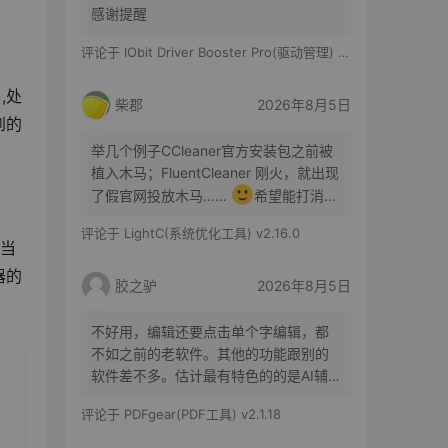
感谢提醒
评论于
IObit Driver Booster Pro(驱动管理) v13.6.0.438 便携修改版
,处
柴郡
2026年8月5日
到的
举几个例子CCleaner官方安装包之前被
植入木马；FluentCleaner 刚火，就出现
了假官网投放木马……
希望能打消你
的顾虑咯
评论于
LightC(系统优化工具) v2.16.0
，当
器的
胶之驴
2026年8月5日
不好用，编辑还要点击单个字编辑，都
不如之前的老软件。其他的功能跟别的
软件差不多。估计最有特色的的是AI辅
助了。
评论于
PDFgear(PDF工具) v2.1.18