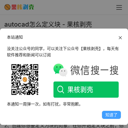
autocad怎么定义块 - 果核剥壳
2023年12月28日 上午10:11
本站通知
•
教程
没关注公众号的同学，可以关注下公众号【果核剥壳】，每天有
软件推荐和新闻可以订阅
在CAD（计算机辅助设计）中，块是一种非常有用的工
具，它可以帮助我们创建重复的对象，节省时间和空间，块
可以是任何对象，如线、圆、多边形、文本等，定义块的过
程非常简单，只需要几个步骤就可以完成，下面，我们将详
细介绍如何在CAD中定义块。
1、打开CAD软件：你需要打开你的CAD软件，无论你使用
本通知一周弹一次，如有打扰，非常抱歉。
的是哪个版本的CAD，定义块的步骤都是相同的。
知道了
2、创建你想要定义为块的对象：在你开始定义块之前，你