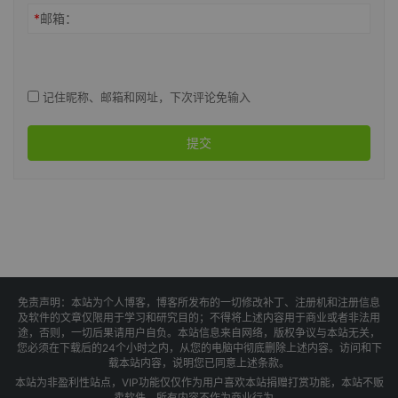
*
邮箱：
记住昵称、邮箱和网址，下次评论免输入
提交
免责声明：本站为个人博客，博客所发布的一切修改补丁、注册机和注册信息
及软件的文章仅限用于学习和研究目的；不得将上述内容用于商业或者非法用
途，否则，一切后果请用户自负。本站信息来自网络，版权争议与本站无关，
您必须在下载后的24个小时之内，从您的电脑中彻底删除上述内容。访问和下
载本站内容，说明您已同意上述条款。
本站为非盈利性站点，VIP功能仅仅作为用户喜欢本站捐赠打赏功能，本站不贩
卖软件，所有内容不作为商业行为。