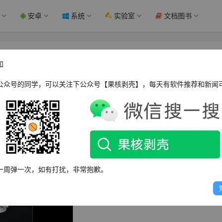
安卓
系统
实验室
文档图书
 - 果核剥壳
知
公众号的同学，可以关注下公众号【果核剥壳】，每天有软件推荐和新闻
菜单的搜索框中输入“计算机管理”来找到它，或者，你也可以按下
mpmgmt.msc”，然后按下回车键。
一周弹一次，如有打扰，非常抱歉。