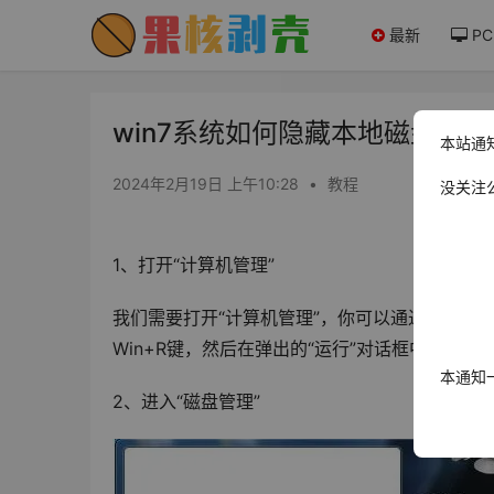
最新
PC
win7系统如何隐藏本地磁盘驱动器
本站通
2024年2月19日 上午10:28
•
教程
没关注
1、打开“计算机管理”
我们需要打开“计算机管理”，你可以通过在开始
Win+R键，然后在弹出的“运行”对话框中输入“co
本通知
2、进入“磁盘管理”