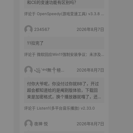
和CE的变速功能有区别吗？
评论于
OpenSpeedy(游戏变速工具) v3.3.8 绿色版
234567
2026年8月7日
11拉完了
评论于
微软回应Win11强制安装争议：未涉及企业设备，承诺不用用户照片训练AI
꧁༺無༒極༻꧂
2026年8月7日
付你大爷呢，你没付过你就BB了，开过
超会都知道给的是阉割版体验，下载回
来是加密格式，换个播放器就嘎了，还
得花时间去转换
评论于
Listen1(多平台音乐播放) v2.33.0
夜神 悦
2026年8月7日