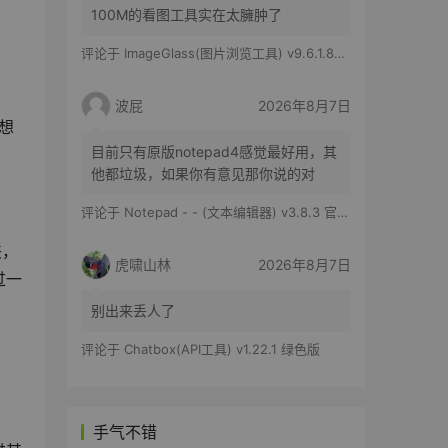
100M的看图工具实在太臃肿了
评论于
ImageGlass(图片浏览工具) v9.6.1.807 官方便携版
波屁
2026年8月7日
想
目前只有原版notepad4感觉最好用，其
他都垃圾，如果你有意见那你说的对
评论于
Notepad - - (文本编辑器) v3.8.3 官方版
夹，
虎啸山林
2026年8月7日
过一
别出来丢人了
评论于
Chatbox(API工具) v1.22.1 绿色版
手气不错