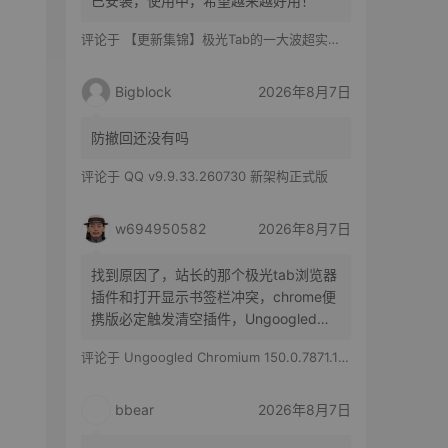
已安装，使用中，希望越来越好用！
评论于
【更新集锦】极光Tab的一大波超实用功能来啦！你最喜欢哪一个？
Bigblock
2026年8月7日
防撤回还没有吗
评论于
QQ v9.9.33.260730 新架构正式版
w694950582
2026年8月7日
找到原因了，站长的那个极光tab浏览器
插件和打开显示书签栏冲突，chrome便
携版必定触发清空插件，Ungoogled
Chromium便携版随机触发，有时候清空
评论于
Ungoogled Chromium 150.0.7871.186-1.1 果核优化便携版
所有插件，有时候只是极光tab插件消失
bbear
2026年8月7日