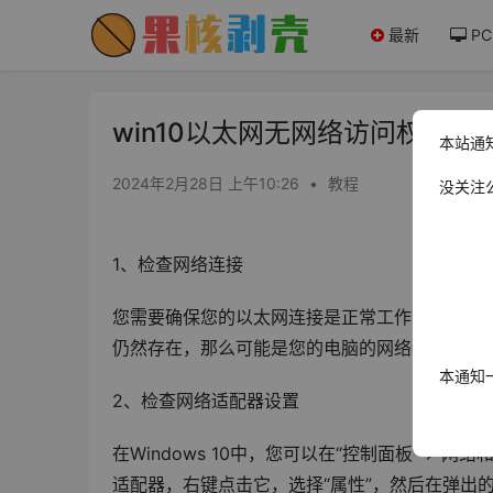
最新
PC
win10以太网无网络访问权限怎么
本站通
2024年2月28日 上午10:26
•
教程
没关注
1、检查网络连接
您需要确保您的以太网连接是正常工作的，您可
仍然存在，那么可能是您的电脑的网络设置有问
本通知
2、检查网络适配器设置
在Windows 10中，您可以在“控制面板”->“网络
适配器，右键点击它，选择“属性”，然后在弹出的窗口中双