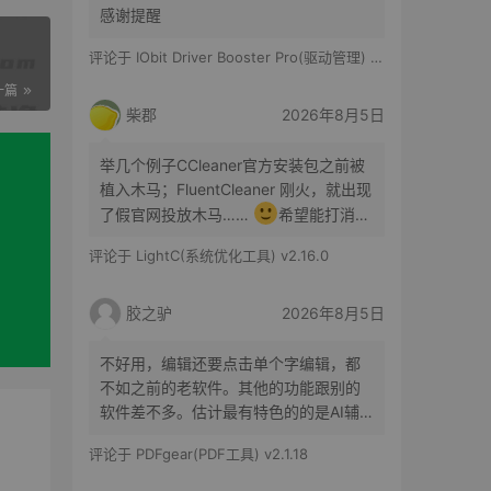
感谢提醒
评论于
IObit Driver Booster Pro(驱动管理) v13.6.0.438 便携修改版
一篇
柴郡
2026年8月5日
举几个例子CCleaner官方安装包之前被
植入木马；FluentCleaner 刚火，就出现
了假官网投放木马……
希望能打消你
的顾虑咯
评论于
LightC(系统优化工具) v2.16.0
胶之驴
2026年8月5日
不好用，编辑还要点击单个字编辑，都
不如之前的老软件。其他的功能跟别的
软件差不多。估计最有特色的的是AI辅
助了。
评论于
PDFgear(PDF工具) v2.1.18