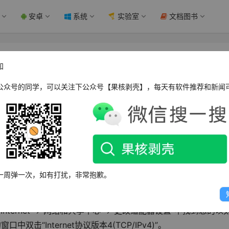
安卓
系统
实验室
文档图书
解决 - 果核剥壳
知
公众号的同学，可以关注下公众号【果核剥壳】，每天有软件推荐和新闻
以试着重启路由器或者更换网线，看看是否可以解决问题，如果
题。
一周弹一次，如有打扰，非常抱歉。
和Internet”->“网络和共享中心”->“更改适配器设置”中找到您的以
击“Internet协议版本4(TCP/IPv4)”。