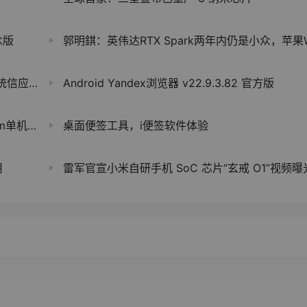
念版
郭明錤：英伟达RTX Spark两年内仍是小众，苹果WWDC如何接招AI智能体成
用商店
Android Yandex浏览器 v22.9.3.82 官方版
m单机版
桌面便签工具，i便签软件体验
用
雷军官宣小米自研手机 SoC 芯片“玄戒 O1”视频曝