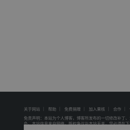
关于网站
帮助
免费捐赠
加入果核
合作
免责声明：本站为个人博客，博客所发布的一切修改补丁、
负。本站信息来自网络，版权争议与本站无关，您必须在下