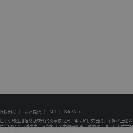
侵权删除
资源提交
API
SiteMap
注册机和注册信息及软件的文章仅限用于学习和研究目的；不得将上述内
载后的24个小时之内，从您的电脑中彻底删除上述内容。访问和下载本