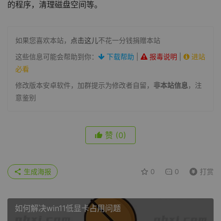
的程序，清理磁盘空间等。
如果您喜欢本站，
点击这儿
不花一分钱捐赠本站
这些信息可能会帮助到你：
下载帮助
|
报毒说明
|
进站
必看
修改版本安卓软件，加群提示为修改者自留，
非本站信息
，注
意鉴别
赞
(0)
生成海报
0
0
打赏
如何解决win11低显卡占用问题