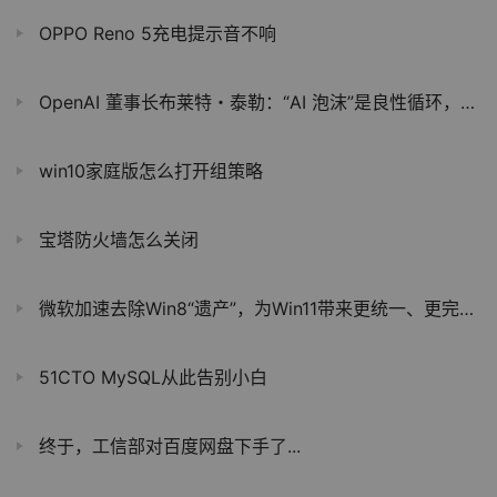
OPPO Reno 5充电提示音不响
OpenAI 董事长布莱特・泰勒：“AI 泡沫”是良性循环，未来将创造巨大经济价值
win10家庭版怎么打开组策略
宝塔防火墙怎么关闭
微软加速去除Win8“遗产”，为Win11带来更统一、更完善的使用体验
51CTO MySQL从此告别小白
终于，工信部对百度网盘下手了...