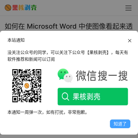
如何在 Microsoft Word 中使图像看起来透
明 - 果核剥壳
本站通知
2024年3月19日 上午10:22
•
教程
没关注公众号的同学，可以关注下公众号【果核剥壳】，每天有
软件推荐和新闻可以订阅
1、插入图片：我们需要在 Word 文档中插入我们想要使其
透明的图片，点击 "插入" 菜单，然后选择 "图片"，从你的
电脑中选择你想要插入的图片。
2、调整图片透明度：插入图片后，点击图片以选中它，然
后在顶部的 "格式" 菜单中，找到 "图片边框" 选项，在弹出
本通知一周弹一次，如有打扰，非常抱歉。
的对话框中，你可以看到 "透明度" 滑块，通过调整这个滑
知道了
块，你可以使图片变得更透明。