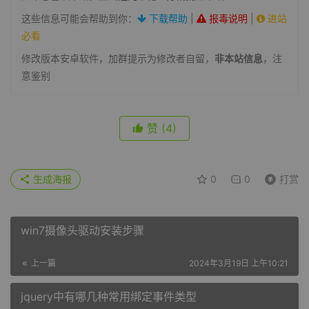
这些信息可能会帮助到你：
下载帮助
|
报毒说明
|
进站
必看
修改版本安卓软件，加群提示为修改者自留，
非本站信息
，注
意鉴别
赞
(4)
生成海报
0
0
打赏
win7摄像头驱动安装步骤
上一篇
2024年3月19日 上午10:21
jquery中有哪几种常用绑定事件类型