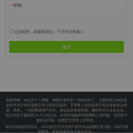
*
邮箱：
记住昵称、邮箱和网址，下次评论免输入
提交
免责声明：本站为个人博客，博客所发布的一切修改补丁、注册机和注册信息
及软件的文章仅限用于学习和研究目的；不得将上述内容用于商业或者非法用
途，否则，一切后果请用户自负。本站信息来自网络，版权争议与本站无关，
您必须在下载后的24个小时之内，从您的电脑中彻底删除上述内容。访问和下
载本站内容，说明您已同意上述条款。
本站为非盈利性站点，VIP功能仅仅作为用户喜欢本站捐赠打赏功能，本站不贩
卖软件，所有内容不作为商业行为。