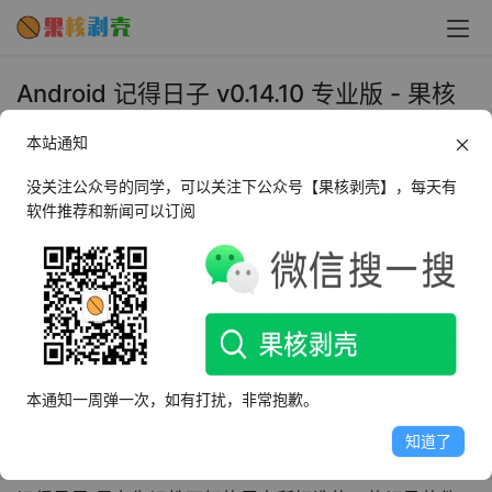
Android 记得日子 v0.14.10 专业版 - 果核
剥壳
本站通知
2024年9月29日 上午11:52
•
办公开发
没关注公众号的同学，可以关注下公众号【果核剥壳】，每天有
软件推荐和新闻可以订阅
AI摘要
此内容由AI根据文章内容自动生成，并已由人工审核
记得日子APP助您告别遗忘，精准记录节日、纪念日等，
提供倒计时与提醒功能，优化时间管理。支持倒数日、正
本通知一周弹一次，如有打扰，非常抱歉。
数日等多种记录方式，确保重要日子不再错过。
知道了
看点别的