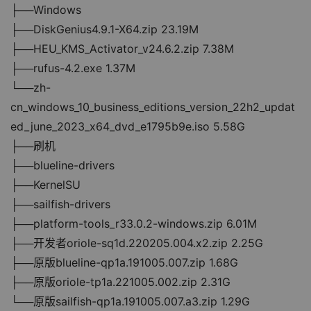
├──Windows
├──DiskGenius4.9.1-X64.zip 23.19M
├──HEU_KMS_Activator_v24.6.2.zip 7.38M
├──rufus-4.2.exe 1.37M
└──zh-
cn_windows_10_business_editions_version_22h2_updat
ed_june_2023_x64_dvd_e1795b9e.iso 5.58G
├──刷机
├──blueline-drivers
├──KernelSU
├──sailfish-drivers
├──platform-tools_r33.0.2-windows.zip 6.01M
├──开发者oriole-sq1d.220205.004.x2.zip 2.25G
├──原版blueline-qp1a.191005.007.zip 1.68G
├──原版oriole-tp1a.221005.002.zip 2.31G
└──原版sailfish-qp1a.191005.007.a3.zip 1.29G