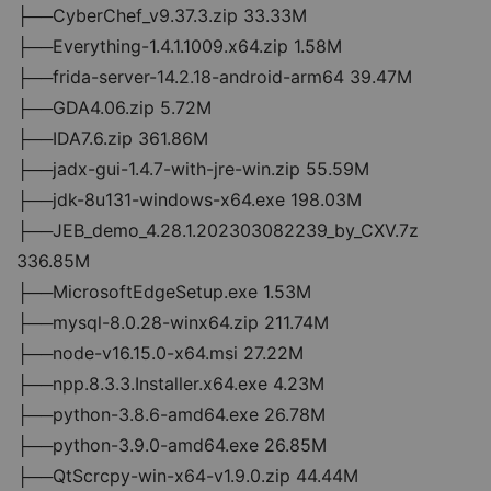
├──CyberChef_v9.37.3.zip 33.33M
├──Everything-1.4.1.1009.x64.zip 1.58M
├──frida-server-14.2.18-android-arm64 39.47M
├──GDA4.06.zip 5.72M
├──IDA7.6.zip 361.86M
├──jadx-gui-1.4.7-with-jre-win.zip 55.59M
├──jdk-8u131-windows-x64.exe 198.03M
├──JEB_demo_4.28.1.202303082239_by_CXV.7z 
336.85M
├──MicrosoftEdgeSetup.exe 1.53M
├──mysql-8.0.28-winx64.zip 211.74M
├──node-v16.15.0-x64.msi 27.22M
├──npp.8.3.3.Installer.x64.exe 4.23M
├──python-3.8.6-amd64.exe 26.78M
├──python-3.9.0-amd64.exe 26.85M
├──QtScrcpy-win-x64-v1.9.0.zip 44.44M