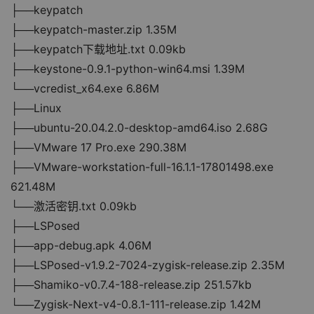
├──keypatch
├──keypatch-master.zip 1.35M
├──keypatch下载地址.txt 0.09kb
├──keystone-0.9.1-python-win64.msi 1.39M
└──vcredist_x64.exe 6.86M
├──Linux
├──ubuntu-20.04.2.0-desktop-amd64.iso 2.68G
├──VMware 17 Pro.exe 290.38M
├──VMware-workstation-full-16.1.1-17801498.exe 
621.48M
└──激活密钥.txt 0.09kb
├──LSPosed
├──app-debug.apk 4.06M
├──LSPosed-v1.9.2-7024-zygisk-release.zip 2.35M
├──Shamiko-v0.7.4-188-release.zip 251.57kb
└──Zygisk-Next-v4-0.8.1-111-release.zip 1.42M