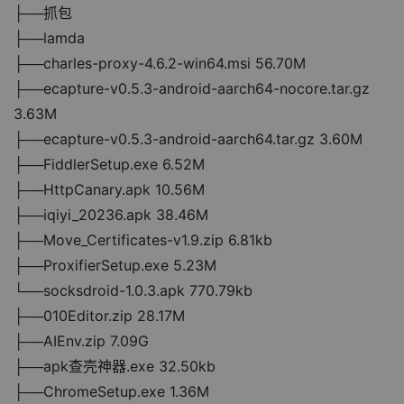
├──抓包
├──lamda
├──charles-proxy-4.6.2-win64.msi 56.70M
├──ecapture-v0.5.3-android-aarch64-nocore.tar.gz 
3.63M
├──ecapture-v0.5.3-android-aarch64.tar.gz 3.60M
├──FiddlerSetup.exe 6.52M
├──HttpCanary.apk 10.56M
├──iqiyi_20236.apk 38.46M
├──Move_Certificates-v1.9.zip 6.81kb
├──ProxifierSetup.exe 5.23M
└──socksdroid-1.0.3.apk 770.79kb
├──010Editor.zip 28.17M
├──AIEnv.zip 7.09G
├──apk查壳神器.exe 32.50kb
├──ChromeSetup.exe 1.36M