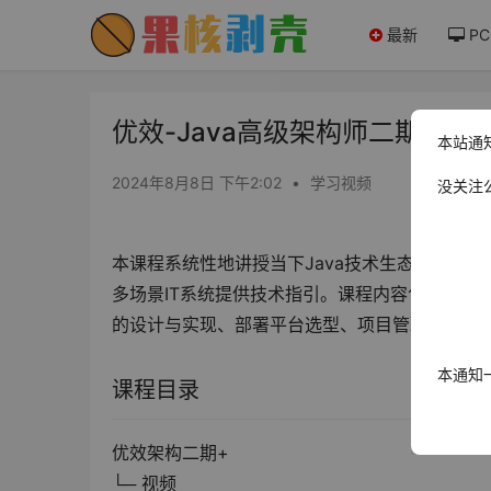
最新
PC
优效-Java高级架构师二期 - 果
本站通
2024年8月8日 下午2:02
•
学习视频
没关注
本课程系统性地讲授当下Java技术生态圈的关
多场景IT系统提供技术指引。课程内容包括基础
的设计与实现、部署平台选型、项目管理工具搭
本通知
课程目录
优效架构二期+
└─ 视频