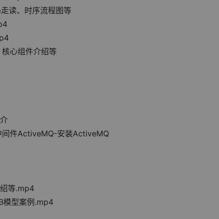
、源码走读、时序流程图等
p4
p4
介绍、核心组件介绍等
4
简介
ActiveMQ-安装ActiveMQ
介绍等.mp4
UB模型案例.mp4