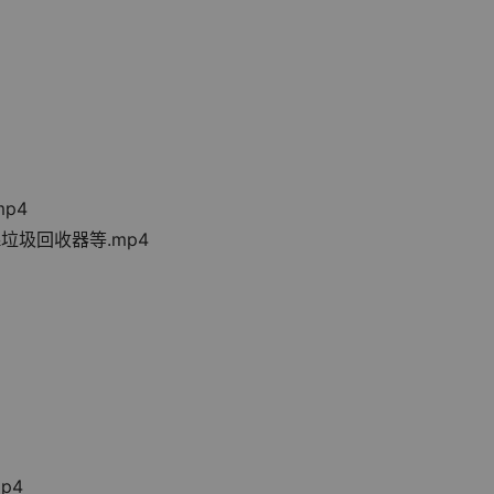
mp4
&垃圾回收器等.mp4
p4