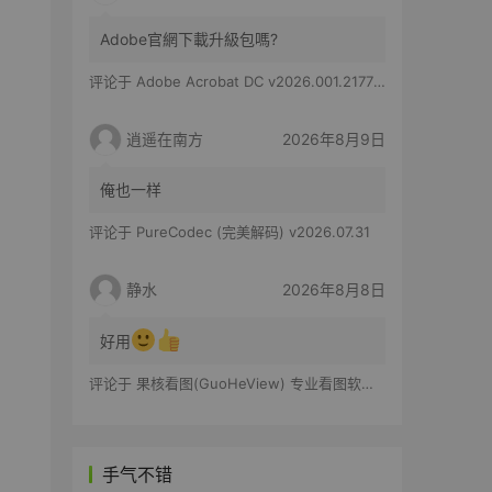
Adobe官網下載升級包嗎?
评论于
Adobe Acrobat DC v2026.001.21779 特别版
逍遥在南方
2026年8月9日
俺也一样
评论于
PureCodec (完美解码) v2026.07.31
静水
2026年8月8日
好用
评论于
果核看图(GuoHeView) 专业看图软件 v3.2.0.91
手气不错