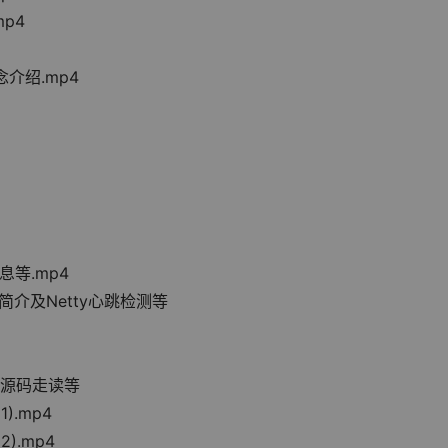
mp4
念介绍.mp4
递消息等.mp4
ar简介及Netty心跳检测等
理、源码走读等
).mp4
2).mp4