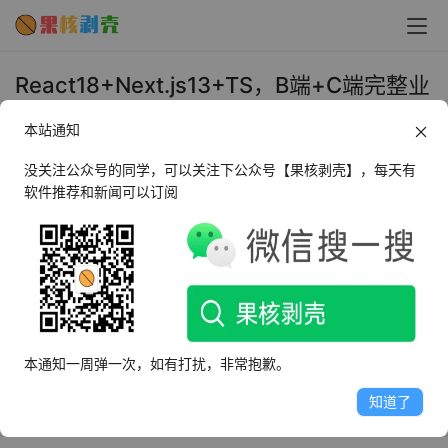
React18+Next.js13+TS，B端+C端完整业
务+技术双闭环 - 果核剥壳
本站通知
2024年8月21日 上午11:35
•
学习视频
没关注公众号的同学，可以关注下公众号【果核剥壳】，每天有
软件推荐和新闻可以订阅
从React、TS到Mock.js到Next.js再到设计思想，能学到非
常多的东西。对于没接触过React的同学来说也非常友好，
课程是从React零基础讲起的，最后也使用React做了一个
较为复杂的低代码平台，理论结合实战.双越老师的课每一
门都是精品!
本通知一周弹一次，如有打扰，非常抱歉。
课程目录
知道了