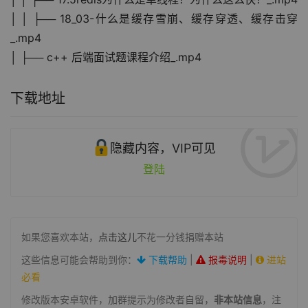
│ │ ├── 18_03-什么是缓存雪崩、缓存穿透、缓存击穿
_.mp4
│ ├── c++ 后端面试题课程介绍_.mp4
下载地址
隐藏内容，VIP可见
登陆
如果您喜欢本站，
点击这儿
不花一分钱捐赠本站
这些信息可能会帮助到你：
下载帮助
|
报毒说明
|
进站
必看
修改版本安卓软件，加群提示为修改者自留，
非本站信息
，注