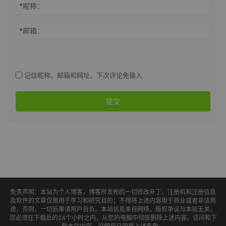
*
昵称：
*
邮箱：
记住昵称、邮箱和网址，下次评论免输入
提交
免责声明：本站为个人博客，博客所发布的一切修改补丁、注册机和注册信息
及软件的文章仅限用于学习和研究目的；不得将上述内容用于商业或者非法用
途，否则，一切后果请用户自负。本站信息来自网络，版权争议与本站无关，
您必须在下载后的24个小时之内，从您的电脑中彻底删除上述内容。访问和下