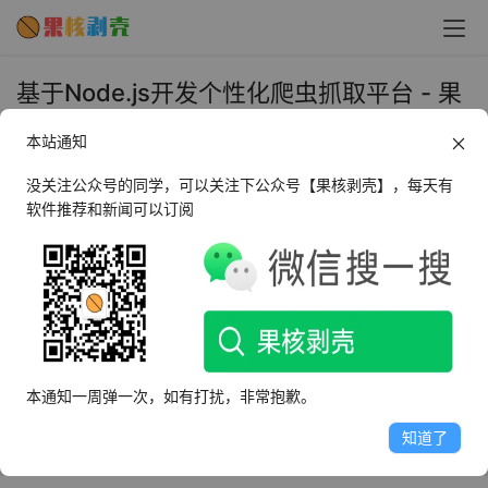
基于Node.js开发个性化爬虫抓取平台 - 果
核剥壳
本站通知
2024年3月28日 上午10:10
•
学习视频
没关注公众号的同学，可以关注下公众号【果核剥壳】，每天有
软件推荐和新闻可以订阅
本课程以实现社交平台内容抓取平台为背景项目，深入讲解
Nodejs 后端相关内容，包括：
– 基础：Git、Linux 命令行、npm 的使用
– 进阶：Express 的使用、MVC 的概念、
Mongodb/Mongoose实操、 Node 的异步机制、错误处理
本通知一周弹一次，如有打扰，非常抱歉。
和日志处理
– 高级：鉴权、Redis、PM2、微服务、AWS 部署、Auth 
知道了
认证等