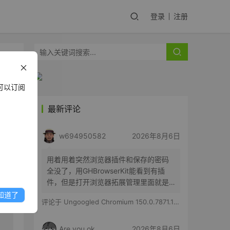
登录
注册
可以订阅
最新评论
w694950582
2026年8月6日
用着用着突然浏览器插件和保存的密码
全没了，用GHBrowserKit能看到有插
件，但是打开浏览器拓展管理里面就是
空白的，历史记录也都在
知道了
评论于
Ungoogled Chromium 150.0.7871.186-1.1 果核优化便携版
Are you ok
2026年8月6日