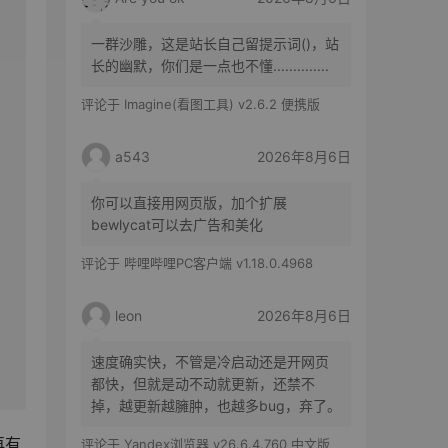
一群沙雕，这是站长自己留提示词()，站
长的幽默，你们是一点也不懂..............
评论于
Imagine(看图工具) v2.6.2 便携版
a543
2026年8月6日
你可以直接用网页版，加个扩展
bewlycat可以去广告和美化
评论于
哔哩哔哩PC客户端 v1.18.0.4968
leon
2026年8月6日
速度确实快，不管是冷启动还是开网页
都快，但就是动不动就更新，还禁不
掉，越更新越臃肿，也越多bug，弃了。
再有
评论于
Yandex浏览器 v26.6.4.760 中文版