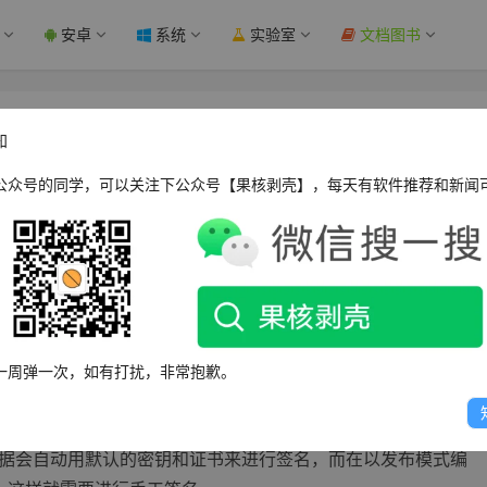
安卓
系统
实验室
文档图书
壳
知
公众号的同学，可以关注下公众号【果核剥壳】，每天有软件推荐和新闻
需要核心修改，不过核心修改什么东西，好多玩家都说不清。
一周弹一次，如有打扰，非常抱歉。
发人员用一个证书进行数字签名，anroid系统不会安装没有进行签
在模拟器上安装并运行，是因为在应用程序开发期间，由于是以
T根据会自动用默认的密钥和证书来进行签名，而在以发布模式编