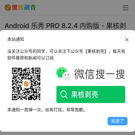
Android 乐秀 PRO 8.2.4 内购版 - 果核剥
壳
本站通知
2021年1月15日 下午12:03
•
设计开发
没关注公众号的同学，可以关注下公众号【果核剥壳】，每天有
软件推荐和新闻可以订阅
★乐秀：Android市场最好的视频编辑/制作 APP
videoshow pro版具备如下优秀特性：
1.无广告
2.支持1080p视频导出
3.Pro版专享素材
本通知一周弹一次，如有打扰，非常抱歉。
4.支持导入4K视频
5.无视频水印
知道了
6.特效添加上限增至20个