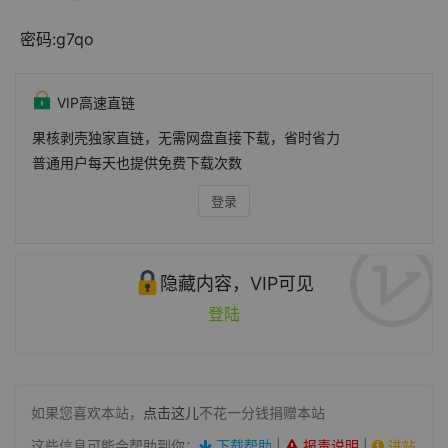
密码:
g7qo
VIP高速直链
果核剥壳独家直链，无需网盘直接下载，省时省力
普通用户每天也提供免费下载次数
登录
隐藏内容，VIP可见
登陆
如果您喜欢本站，
点击这儿
不花一分钱捐赠本站
这些信息可能会帮助到你：
下载帮助
|
报毒说明
|
进站