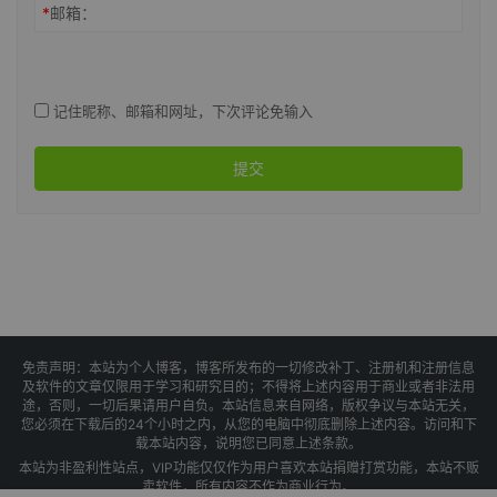
*
邮箱：
记住昵称、邮箱和网址，下次评论免输入
提交
免责声明：本站为个人博客，博客所发布的一切修改补丁、注册机和注册信息
及软件的文章仅限用于学习和研究目的；不得将上述内容用于商业或者非法用
途，否则，一切后果请用户自负。本站信息来自网络，版权争议与本站无关，
您必须在下载后的24个小时之内，从您的电脑中彻底删除上述内容。访问和下
载本站内容，说明您已同意上述条款。
本站为非盈利性站点，VIP功能仅仅作为用户喜欢本站捐赠打赏功能，本站不贩
卖软件，所有内容不作为商业行为。