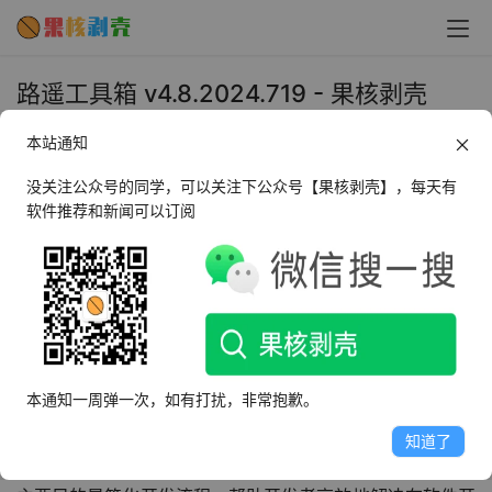
路遥工具箱 v4.8.2024.719 - 果核剥壳
2024年8月14日 下午5:01
本站通知
•
系统工具
没关注公众号的同学，可以关注下公众号【果核剥壳】，每天有
软件推荐和新闻可以订阅
AI摘要
此内容由AI根据文章内容自动生成，并已由人工审核
路遥工具箱专为开发者设计，简化开发流程，解决功能性
问题。界面友好，操作简便，功能分类清晰，助开发者高
效工作。
本通知一周弹一次，如有打扰，非常抱歉。
看点别的
知道了
路遥工具箱是一套专为开发人员设计的实用工具集合，它的