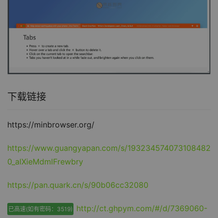
下载链接
https://minbrowser.org/
https://www.guangyapan.com/s/193234574073108482
0_alXieMdmlFrewbry
https://pan.quark.cn/s/90b06cc32080
http://ct.ghpym.com/#/d/7369060-
已高速(如有密码：3519)