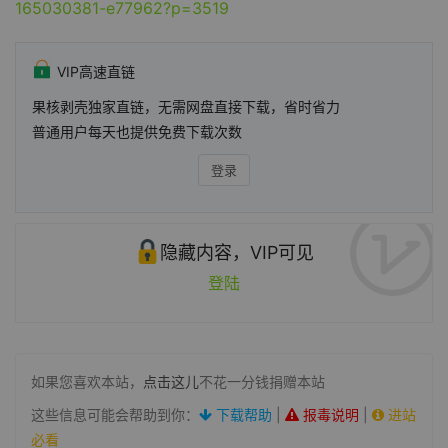
165030381-e77962?p=3519
VIP高速直链
果核剥壳独家直链，无需网盘直接下载，省时省力
普通用户每天也提供免费下载次数
登录
隐藏内容，VIP可见
登陆
如果您喜欢本站，
点击这儿
不花一分钱捐赠本站
这些信息可能会帮助到你：
下载帮助
|
报毒说明
|
进站
必看