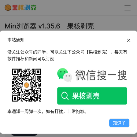
Min浏览器 v1.35.6 - 果核剥壳
2天前
本站通知
•
浏览器
没关注公众号的同学，可以关注下公众号【果核剥壳】，每天有
软件推荐和新闻可以订阅
AI摘要
此内容由AI根据文章内容自动生成，并已由人工审核
Min是一款基于Electron的轻量级浏览器，具备快速响应与
低内存占用特点，仅需Chrome一半内存。支持页面全文搜
索、广告与跟踪器拦截、自动阅读器视图、任务管理、书
签标记及密码管理器集成，满足日常浏览与视频观看需
本通知一周弹一次，如有打扰，非常抱歉。
求，功能丰富且体验流畅。
知道了
看点别的