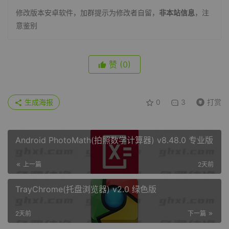
修改版本安卓软件，加群提示为修改者自留，
非本站信息
，注
意鉴别
赞
(0)
生成海报
0
3
打赏
Android PhotoMath(拍照数学计算器) v8.48.0 专业版
上一篇
2天前
TrayChrome(托盘浏览器) v2.0 绿色版
2天前
下一篇