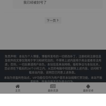
我已经被封号了
下一页
免责声明：本站为个人博客，博客所发布的一切修改补丁、注册机和注册信息
及软件的文章仅限用于学习和研究目的；不得将上述内容用于商业或者非法用
途，否则，一切后果请用户自负。本站信息来自网络，版权争议与本站无关，
您必须在下载后的24个小时之内，从您的电脑中彻底删除上述内容。访问和下
载本站内容，说明您已同意上述条款。
本站为非盈利性站点，VIP功能仅仅作为用户喜欢本站捐赠打赏功能，本站不贩
卖软件，所有内容不作为商业行为。
Copyright © 2025 果核剥壳 -
琼ICP备2021004479号-1
主页
最新资源
最新安卓