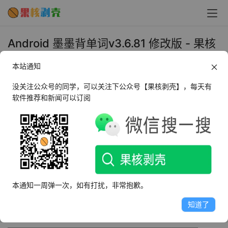
Android 墨墨背单词v3.6.81 修改版 - 果核
剥壳
本站通知
2019年11月4日 下午3:25
•
教育教学
没关注公众号的同学，可以关注下公众号【果核剥壳】，每天有
软件推荐和新闻可以订阅
墨墨背单词还是挺出名的，使用效果都比较好，就是体积有
点大
墨墨背单词，它正是你需要的背单词软件。
墨墨是一款精心设计的抗遗忘英语背单词软件，界面优雅、
本通知一周弹一次，如有打扰，非常抱歉。
操作简洁、量身定制的记忆规划、高效的抗遗忘策略，让背
知道了
单词有爽的感觉。