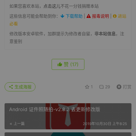
如果您喜欢本站，
点击这儿
不花一分钱捐赠本站
这些信息可能会帮助到你：
下载帮助
|
报毒说明
|
进站
必看
修改版本安卓软件，加群提示为修改者自留，
非本站信息
，注
意鉴别
赞
(17)
生成海报
1
29
打赏
Android 证件照随拍-v2.8.2 去更新修改版
上一篇
2019年10月30日 上午8:25