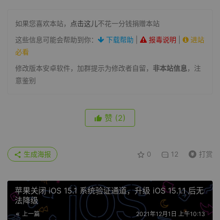
如果您喜欢本站，
点击这儿
不花一分钱捐赠本站
这些信息可能会帮助到你：
下载帮助
|
报毒说明
|
进站
必看
修改版本安卓软件，加群提示为修改者自留，
非本站信息
，注
意鉴别
赞
(2)
生成海报
0
12
打赏
苹果关闭 iOS 15.1 系统验证通道，升级 iOS 15.1.1 后无
法降级
上一篇
2021年12月1日 上午10:13