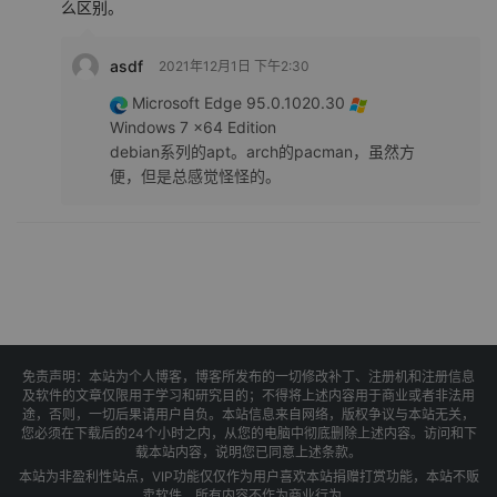
么区别。
asdf
2021年12月1日 下午2:30
Microsoft Edge 95.0.1020.30
Windows 7 x64 Edition
debian系列的apt。arch的pacman，虽然方
便，但是总感觉怪怪的。
免责声明：本站为个人博客，博客所发布的一切修改补丁、注册机和注册信息
及软件的文章仅限用于学习和研究目的；不得将上述内容用于商业或者非法用
途，否则，一切后果请用户自负。本站信息来自网络，版权争议与本站无关，
您必须在下载后的24个小时之内，从您的电脑中彻底删除上述内容。访问和下
载本站内容，说明您已同意上述条款。
本站为非盈利性站点，VIP功能仅仅作为用户喜欢本站捐赠打赏功能，本站不贩
卖软件，所有内容不作为商业行为。