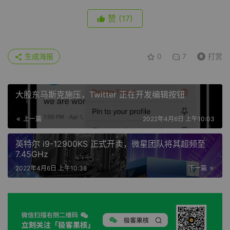
赞
(17)
生成海报
0
7
打赏
大股东马斯克施压，Twitter 正在开发编辑按钮
上一篇
2022年4月6日 上午10:03
英特尔 i9-12900KS 正式开卖，微星团队将其超频至
7.45GHz
2022年4月6日 上午10:38
下一篇