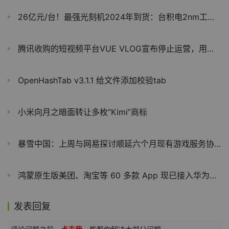
26亿元/台！最强光刻机2024年到货：台积电2nm工艺准备中
腾讯收购的短视频平台VUE VLOG宣布停止运营，用户曾过千万
OpenHashTab v3.1.1 给文件添加校验tab
小米向月之暗面转让多枚“Kimi”商标
暴雪中国：上周与网易探讨顺延六个月现有游戏服务协议遭拒
鸿蒙原生版美团、淘宝等 60 多款 App 现已接入华为账号“一键登录”
发表回复