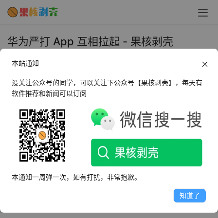
华为严打 App 互相拉起 - 果核剥壳
2023年5月8日 下午4:38
本站通知
•
圈内新闻
没关注公众号的同学，可以关注下公众号【果核剥壳】，每天有
软件推荐和新闻可以订阅
5 月 8 日消息，据博主 @鹏鹏君驾到 消息，华为近日通知
开发者，要求对应用程序进行自检，发现存在未经用户同意
“应用间互拉”的恶意行为必须下线，否则将做下架处理并且
知会有关部门。
华为称，若存在该恶意行为，限期 (5.14 日前) 要求开发者
针对华为所有机型立即下线应用间互拉的恶意行为，否则华
本通知一周弹一次，如有打扰，非常抱歉。
为应用市场将针对存在该恶意行为的应用并在限期内未做整
知道了
改的 App 做下架处理，同时知会工信部。