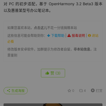
对 PC 的初步适配，基于 OpenHarmony 3.2 Beta3 版本
以及惠普某型号办公笔记本。
如果您喜欢本站，
点击这儿
不花一分钱捐赠本站
这些信息可能会帮助到你：
下载帮助
|
报毒说明
|
进站
必看
修改版本安卓软件，加群提示为修改者自留，
非本站信息
，注
意鉴别
赞
(3)
生成海报
0
4
打赏