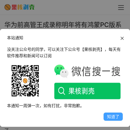
华为前高管王成录称明年将有鸿蒙PC版系
统 - 果核剥壳
本站通知
2023年9月4日 上午11:46
•
圈内新闻
没关注公众号的同学，可以关注下公众号【果核剥壳】，每天有
软件推荐和新闻可以订阅
9 月 4 日消息，鸿蒙 HarmonyOS 操作系统是华为自主研
发的操作系统，首次亮相于 2019 年 8 月 9 日的华为开发
者大会，是一套基于微内核的全场景分布式 OS，采用分布
式架构，能够实现跨终端无缝协同体验。
近日深圳开鸿数字产业发展有限公司 CEO 王成录博士在微
本通知一周弹一次，如有打扰，非常抱歉。
博与网友互动被问及是否有 PC 端鸿蒙系统时，回复了一个
知道了
“有”字，也就是说，明年我们就可以在市面上看到鸿蒙 PC 