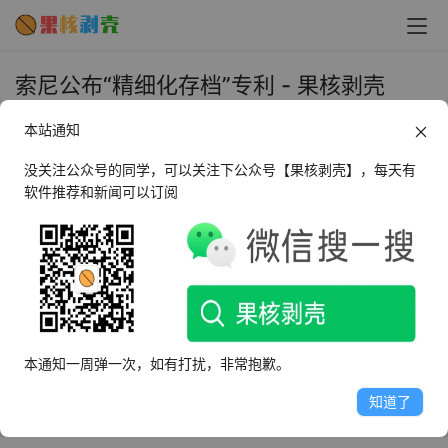
索尼公布“精细化存档”专利 - 果核剥壳
2023年11月13日 上午11:54
本站通知
•
圈内新闻
没关注公众号的同学，可以关注下公众号【果核剥壳】，每天有
软件推荐和新闻可以订阅
11 月 13 日消息，据外媒 exputer 报道，索尼日前公布了一
项用于“精细化存档”的专利，允许玩家从游戏的任意一个时
间点重新开始游戏。
专利信息显示，游戏将即时保存玩家数据，并将游戏章节细
化为多个部分，玩家可以在游戏中，通过交互“回溯”至这些
触发点，从而在几秒钟内实现快速加载，让游戏回到特定的
本通知一周弹一次，如有打扰，非常抱歉。
时刻，并视情况继承回溯前的装备等级或调用曾经的装备等
知道了
级。