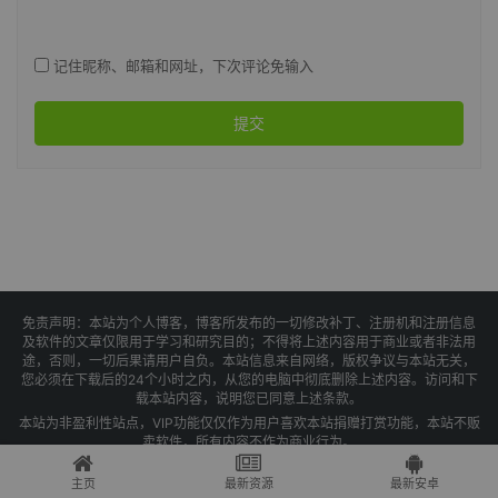
记住昵称、邮箱和网址，下次评论免输入
提交
免责声明：本站为个人博客，博客所发布的一切修改补丁、注册机和注册信息
及软件的文章仅限用于学习和研究目的；不得将上述内容用于商业或者非法用
途，否则，一切后果请用户自负。本站信息来自网络，版权争议与本站无关，
您必须在下载后的24个小时之内，从您的电脑中彻底删除上述内容。访问和下
载本站内容，说明您已同意上述条款。
本站为非盈利性站点，VIP功能仅仅作为用户喜欢本站捐赠打赏功能，本站不贩
卖软件，所有内容不作为商业行为。
Copyright © 2025 果核剥壳 -
琼ICP备2021004479号-1
主页
最新资源
最新安卓