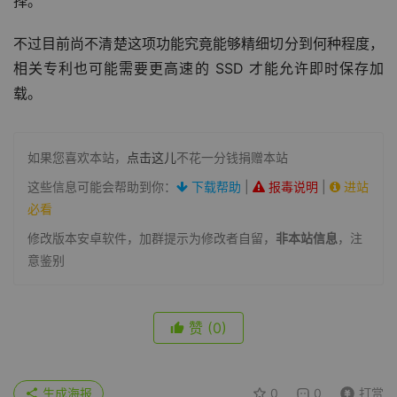
择。
不过目前尚不清楚这项功能究竟能够精细切分到何种程度，
相关专利也可能需要更高速的 SSD 才能允许即时保存加
载。
如果您喜欢本站，
点击这儿
不花一分钱捐赠本站
这些信息可能会帮助到你：
下载帮助
|
报毒说明
|
进站
必看
修改版本安卓软件，加群提示为修改者自留，
非本站信息
，注
意鉴别
赞
(0)
生成海报
0
0
打赏