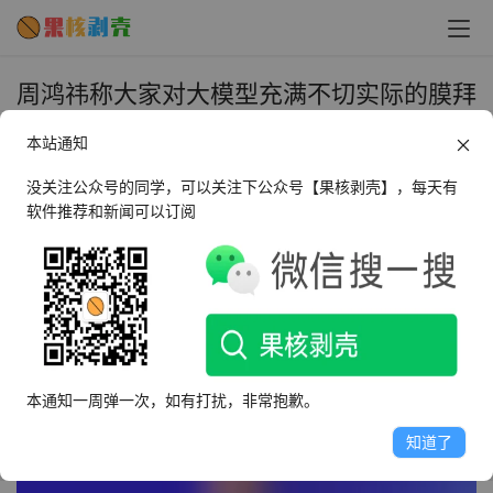
周鸿祎称大家对大模型充满不切实际的膜拜
- 果核剥壳
本站通知
2023年12月11日 上午10:49
•
圈内新闻
没关注公众号的同学，可以关注下公众号【果核剥壳】，每天有
软件推荐和新闻可以订阅
12 月 10 日消息，今年 9 月，360 智脑大模型面向公众开
放。今年 11 月，360 大模型“奇元大模型”已于 11 月 4 日
通过备案落地，360 也因此而成为国内首家两个大模型均
通过备案的科技企业。
在 2023 中国企业领袖年会上，360 创始人周鸿祎对于最
本通知一周弹一次，如有打扰，非常抱歉。
近的 AI 大模型热潮发表了看法。
知道了