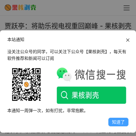
贾跃亭：将助乐视电视重回巅峰 - 果核剥壳
2024年5月20日 下午12:02
本站通知
•
圈内新闻
没关注公众号的同学，可以关注下公众号【果核剥壳】，每天有
软件推荐和新闻可以订阅
5月20日消息，在近日的一次视频发布中，贾跃亭透露了
FF（法拉第未来）的重要动态。
据悉，该公司将于5月29日召开2023年度财报和业绩沟通
会，这次会议不仅是FF财务状况的展示，更是对未来发展策
略的深度解读。
本通知一周弹一次，如有打扰，非常抱歉。
与此同时，贾跃亭还宣布了一项最新的合作伙伴关系。
知道了
他表示，乐视超级电视愿意成为FF个人IP商业化的重要伙