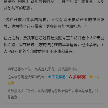
希望各电视机厂商能够共同参与，共同推动产业变革，实现
共创共享的愿景。
“这种开放和共享的精神，不仅有助于推动产业的快速发
展，也为整个行业带来了更多的可能性和机遇。”
在此之前，贾跃亭已通过其社交账号宣布将开启个人IP商业
化之路，旨在通过此方式维持FF的基本运营，他还承诺，个
人IP商业化的全部收益将用于还债和造车。
如果您喜欢本站，
点击这儿
不花一分钱捐赠本站
这些信息可能会帮助到你：
下载帮助
|
报毒说明
|
进站
必看
修改版本安卓软件，加群提示为修改者自留，
非本站信息
，注
意鉴别