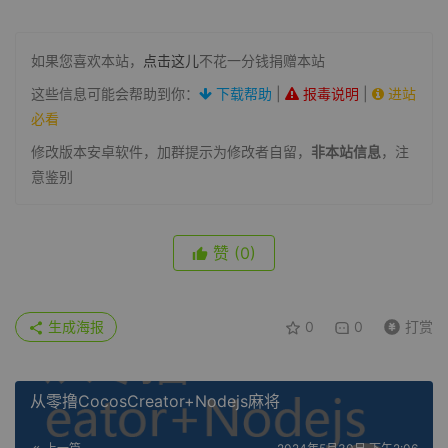
如果您喜欢本站，
点击这儿
不花一分钱捐赠本站
这些信息可能会帮助到你：
下载帮助
|
报毒说明
|
进站
必看
修改版本安卓软件，加群提示为修改者自留，
非本站信息
，注
意鉴别
赞
(0)
生成海报
0
0
打赏
从零撸CocosCreator+Nodejs麻将