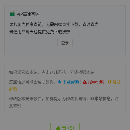
VIP高速直链
果核剥壳独家直链，无需网盘直接下载，省时省力
普通用户每天也提供免费下载次数
登录
如果您喜欢本站，
点击这儿
不花一分钱捐赠本站
这些信息可能会帮助到你：
下载帮助
|
报毒说明
|
进站
必看
修改版本安卓软件，加群提示为修改者自留，
非本站信息
，注
意鉴别
赞
(5)