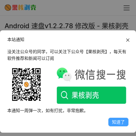
Android 速盘v1.2.2.78 修改版 - 果核剥壳
2019年5月22日 下午1:27
本站通知
•
上传下载
没关注公众号的同学，可以关注下公众号【果核剥壳】，每天有
软件推荐和新闻可以订阅
速盘是一款第三方的百度网盘，最近也出手机版本了，并且
手机版是收费流量包的形式使用。本软件为修改版。不需要
登录，可以高速下载。
修改说明
本通知一周弹一次，如有打扰，非常抱歉。
@耗子爱吃草
知道了
修改