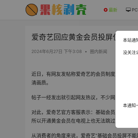
最新
PC
爱奇艺回应黄金会员投屏仅480P
本站通
2024年6月27日 下午3:08
•
圈内新闻
没关注
近日，有网友发帖称爱奇艺的会员制度越来越离谱
清画质。
帖子一经发出就引起网友热议，不少网友评论表示
本通知
对此，爱奇艺官方客服表示：基础会员跟黄金会员
所以开通黄金会员在电视上也无法跳过广告。投
从消费者的角度来说，爱奇艺“基础会员投屏不能