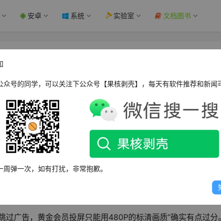
安卓
系统
实验室
文档图书
画质：要开白金会员 - 果核剥壳
知
公众号的同学，可以关注下公众号【果核剥壳】，每天有软件推荐和新闻
了。基础会员投屏不能跳过广告，黄金会员投屏只能用480P的
现在的看剧App吃相太难看了。
一周弹一次，如有打扰，非常抱歉。
一样能看VIP电影但确实不能跳过广告，因为手机与电视端不互
屏想要高清画质只能开启白金会员。
跳过广告，黄金会员投屏只能用480P的标清画质”确实有点过分