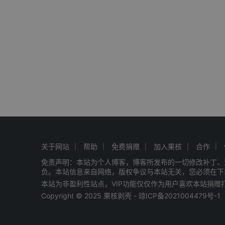
关于网站
帮助
免费捐赠
加入果核
合作
免责声明：本站为个人博客，博客所发布的一切修改补丁、
负。本站信息来自网络，版权争议与本站无关，您必须在下
本站为非盈利性站点，VIP功能仅仅作为用户喜欢本站捐
Copyright © 2025 果核剥壳 -
琼ICP备2021004479号-1