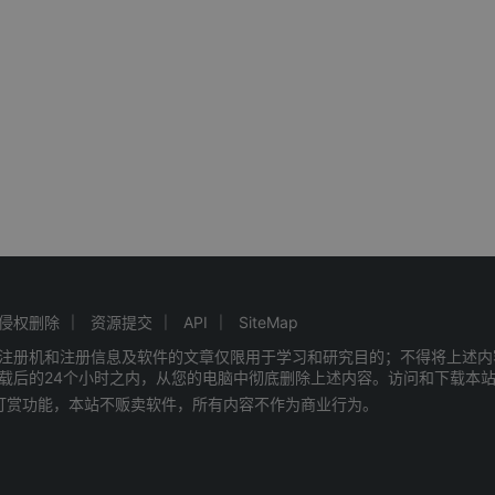
侵权删除
资源提交
API
SiteMap
注册机和注册信息及软件的文章仅限用于学习和研究目的；不得将上述内
载后的24个小时之内，从您的电脑中彻底删除上述内容。访问和下载本
赠打赏功能，本站不贩卖软件，所有内容不作为商业行为。