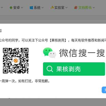
安卓
系统
实验室
文档图书
在 BUG，导致企业用户卡在欢迎页面 - 果核
知
公众号的同学，可以关注下公众号【果核剥壳】，每天有软件推荐和新闻
WPOPT Summar
一周弹一次，如有打扰，非常抱歉。
软Edge 135浏览器稳定版存在BUG，导致用户首次启动向导页面无法正常加
UG主要影响企业环境下受管理的PC设备，微软已承认问题并提供两种临时解决方
的Edge图标选择新建窗口，或使用特定启动命令打开空白标签页绕过错