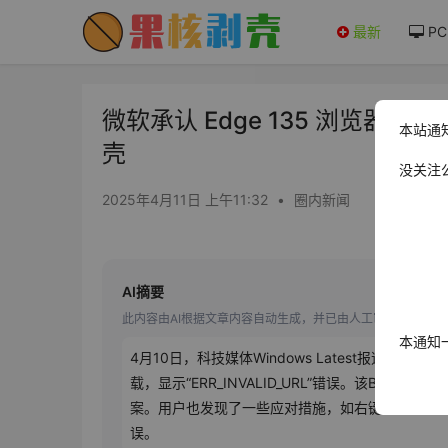
最新
PC
微软承认 Edge 135 浏览器存
本站通
壳
没关注
2025年4月11日 上午11:32
•
圈内新闻
AI摘要
此内容由AI根据文章内容自动生成，并已由人工审核
本通知
4月10日，科技媒体Windows Latest报道微
载，显示“ERR_INVALID_URL”错误。该B
案。用户也发现了一些应对措施，如右键单击任务栏
误。