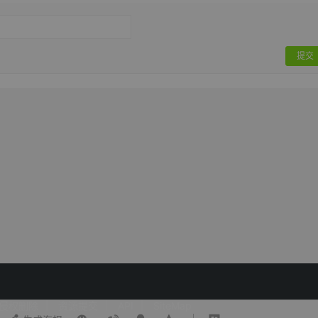
提交
侵权删除
资源提交
API
SiteMap