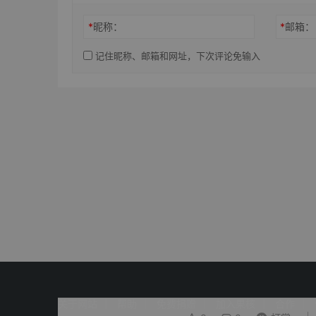
*
昵称：
*
邮箱：
记住昵称、邮箱和网址，下次评论免输入
关于网站
帮助
免费捐赠
加入果核
合作