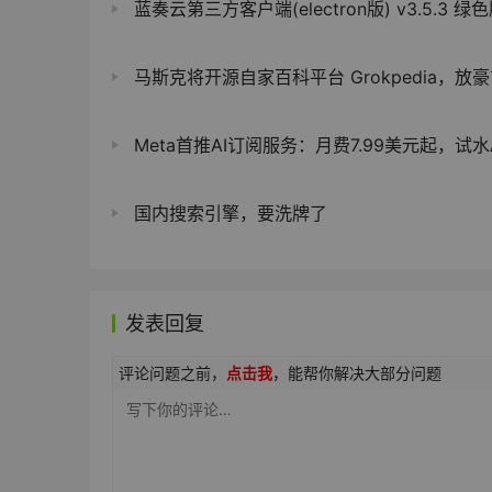
蓝奏云第三方客户端(electron版) v3.5.3 绿
马斯克将开源自家百科平台 Grokpedia，放豪言“打造现代亚历山大
Meta首推AI订阅服务：月费7.99美元起，试水AI
国内搜索引擎，要洗牌了
发表回复
评论问题之前，
点击我
，能帮你解决大部分问题