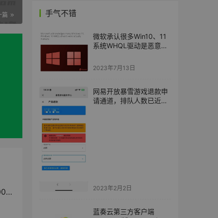
手气不错
一篇
微软承认很多Win10、11
系统WHQL驱动是恶意软
件
2023年7月13日
网易开放暴雪游戏退款申
请通道，排队人数已近
100 万
2023年2月2日
万
蓝奏云第三方客户端