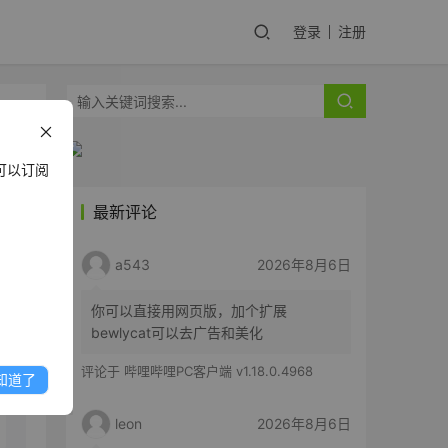
登录
注册
剥
可以订阅
最新评论
a543
2026年8月6日
y
你可以直接用网页版，加个扩展
bewlycat可以去广告和美化
评论于
哔哩哔哩PC客户端 v1.18.0.4968
知道了
leon
2026年8月6日