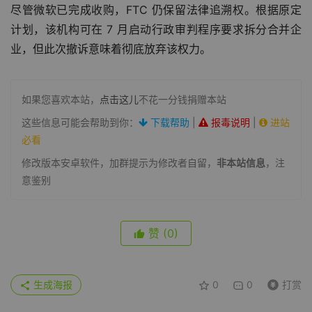
尽管微软已完成收购，FTC 仍保留法律追溯权。根据原定
计划，该机构可在 7 月启动行政审判程序要求拆分合并企
业，但此次撤诉意味着彻底放弃该权力。
如果您喜欢本站，
点击这儿
不花一分钱捐赠本站
这些信息可能会帮助到你：
下载帮助
|
报毒说明
|
进站
必看
修改版本安卓软件，加群提示为修改者自留，
非本站信息
，注
意鉴别
赞
(0)
生成海报
0
0
打赏