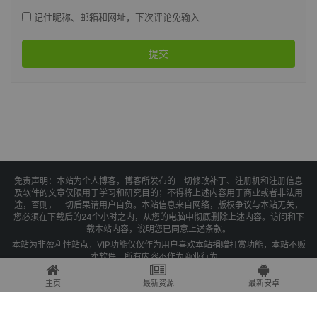
记住昵称、邮箱和网址，下次评论免输入
提交
免责声明：本站为个人博客，博客所发布的一切修改补丁、注册机和注册信息
及软件的文章仅限用于学习和研究目的；不得将上述内容用于商业或者非法用
途，否则，一切后果请用户自负。本站信息来自网络，版权争议与本站无关，
您必须在下载后的24个小时之内，从您的电脑中彻底删除上述内容。访问和下
载本站内容，说明您已同意上述条款。
本站为非盈利性站点，VIP功能仅仅作为用户喜欢本站捐赠打赏功能，本站不贩
卖软件，所有内容不作为商业行为。
Copyright © 2025 果核剥壳 -
琼ICP备2021004479号-1
主页
最新资源
最新安卓