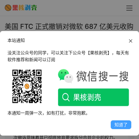
美国 FTC 正式撤销对微软 687 亿美元收购
动视暴雪交易的反垄断诉讼 - 果核剥壳
本站通知
2025年5月23日 上午10:45
•
圈内新闻
没关注公众号的同学，可以关注下公众号【果核剥壳】，每天有
软件推荐和新闻可以订阅
AI摘要
此内容由AI根据文章内容自动生成，并已由人工审核
5月23日，美国联邦贸易委员会（FTC）撤销对微软687亿
美元收购动视暴雪的反垄断诉讼。此前，FTC的上诉请求
本通知一周弹一次，如有打扰，非常抱歉。
被联邦法院驳回。此次撤诉标志着近两年的法律争议结
束，微软副董事长称这是玩家和理性决策的胜利。微软于
知道了
2023年10月完成收购，尽管FTC仍保留法律追溯权，但此
次撤诉意味着其已彻底放弃要求拆分合并企业的权力。