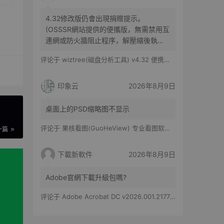
4.32修改版仍會出現捐贈提示。
(OSSSR網站提供的便攜版，無需禁用互
連網或防火牆阻止程序，解壓縮後執
行，即去除右上角捐贈提示了)
评论于
wiztree(磁盘分析工具) v4.32 便携修改版
印象云
2026年8月9日
它
桌面上的PSD缩略图不显示
评论于
果核看图(GuoHeView) 专业看图软件 v3.2.0.91
一篇
下載新軟件
2026年8月9日
Adobe官網下載升級包嗎?
评论于
Adobe Acrobat DC v2026.001.21779 特别版