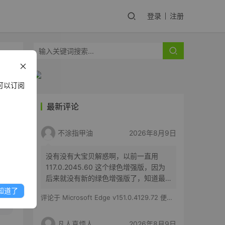
登录
注册
可以订阅
最新评论
y
不涂指甲油
2026年8月9日
没有没有大宝贝解惑啊，以前一直用
117.0.2045.60 这个绿色增强版，因为
后来就没有新的绿色增强版了，知道最
近几个月开始i发现有了新的比如现在这
知道了
评论于
Microsoft Edge v151.0.4129.72 便携增强版
最新的151开头的，但是问题来了，下载
了这个新的之后解压到一个新目录里，
打开后无法访问任何网站，无法打开后
凡人真烦人
2026年8月9日