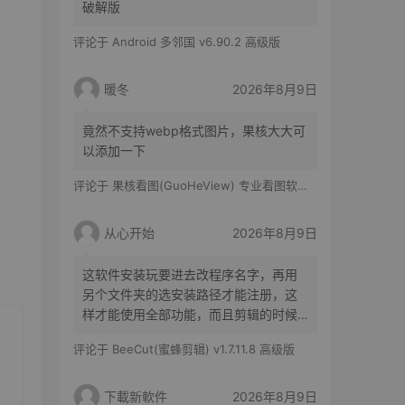
破解版
评论于
Android 多邻国 v6.90.2 高级版
暖冬
2026年8月9日
竟然不支持webp格式图片，果核大大可
以添加一下
评论于
果核看图(GuoHeView) 专业看图软件 v3.2.0.91
从心开始
2026年8月9日
这软件安装玩要进去改程序名字，再用
另个文件夹的选安装路径才能注册，这
样才能使用全部功能，而且剪辑的时候
没有剪映操作方便，导出的清晰度也不
评论于
BeeCut(蜜蜂剪辑) v1.7.11.8 高级版
如剪映
下載新軟件
2026年8月9日