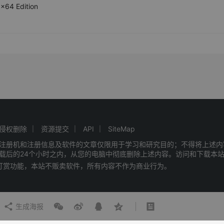
x64 Edition
侵权删除
资源提交
API
SiteMap
注册机和注册信息及软件的文章仅限用于学习和研究目的；不得将上述内
载后的24个小时之内，从您的电脑中彻底删除上述内容。访问和下载本
赠打赏功能，本站不贩卖软件，所有内容不作为商业行为。
生成海报