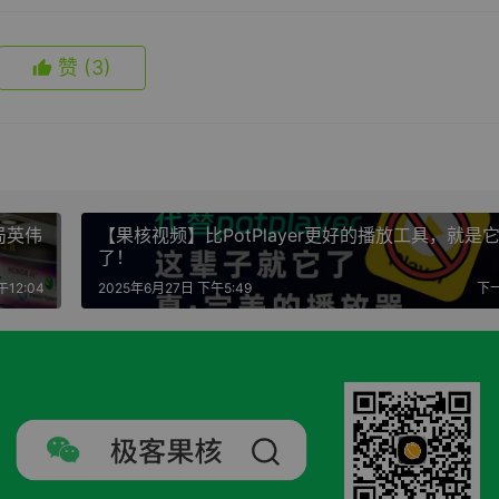
赞
(3)
当局英伟
【果核视频】比PotPlayer更好的播放工具，就是
了！
午12:04
2025年6月27日 下午5:49
下