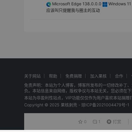
Microsoft Edge 138.0.0.0
Windows 11 
应该叫只提醒我与圈主的互动
关于网站
帮助
免费捐赠
加入果核
合作
免责声明：本站为个人博客，博客所发布的一切修改补丁、
负。本站信息来自网络，版权争议与本站无关，您必须在下
本站为非盈利性站点，VIP功能仅仅作为用户喜欢本站捐
Copyright © 2025 果核剥壳 -
琼ICP备2021004479号-1
0
1
打赏