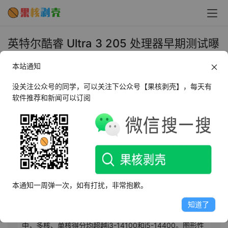
英特尔酷睿 Ultra 3 205 处理器早期测试曝
光：性能超越上代 i5-14400 - 果核剥壳
本站通知
2025年9月17日 上午10:55
•
圈内新闻
没关注公众号的同学，可以关注下公众号【果核剥壳】，每天有
软件推荐和新闻可以订阅
AI摘要
此内容由AI根据文章内容自动生成，并已由人工审核
韩国Compuzone平台现搭载英特尔酷睿Ultra 3 205处理
器的整机，定价49.9万韩元。评测者Bulls Lab提前测试，
本通知一周弹一次，如有打扰，非常抱歉。
其性能超预期。该处理器为Arrow Lake桌面最入门级产
品，配备4性能核+4能效核，频率较高。测试显示，其能
知道了
轻松应对日常任务，功耗最高65W。Cinebench R23测试
中，多核、单核得分均超越i3-14100和i5-14400。图形性