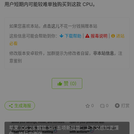
用户短期内可能较难单独购买到这款 CPU。
如果您喜欢本站，
点击这儿
不花一分钱捐赠本站
这些信息可能会帮助到你：
下载帮助
|
报毒说明
|
进站
必看
修改版本安卓软件，加群提示为修改者自留，
非本站信息
，注
意鉴别
赞
(0)
生成海报
0
0
打赏
苹果 iOS 26 解锁 Siri 五项新技能：上下文感知更懂
你、执行力更强