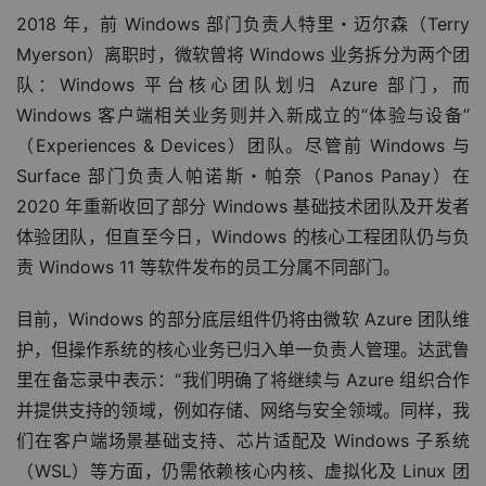
2018 年，前 Windows 部门负责人特里・迈尔森（Terry 
Myerson）离职时，微软曾将 Windows 业务拆分为两个团
队：Windows 平台核心团队划归 Azure 部门，而 
Windows 客户端相关业务则并入新成立的“体验与设备”
（Experiences & Devices）团队。尽管前 Windows 与 
Surface 部门负责人帕诺斯・帕奈（Panos Panay）在 
2020 年重新收回了部分 Windows 基础技术团队及开发者
体验团队，但直至今日，Windows 的核心工程团队仍与负
责 Windows 11 等软件发布的员工分属不同部门。
目前，Windows 的部分底层组件仍将由微软 Azure 团队维
护，但操作系统的核心业务已归入单一负责人管理。达武鲁
里在备忘录中表示：“我们明确了将继续与 Azure 组织合作
并提供支持的领域，例如存储、网络与安全领域。同样，我
们在客户端场景基础支持、芯片适配及 Windows 子系统
（WSL）等方面，仍需依赖核心内核、虚拟化及 Linux 团