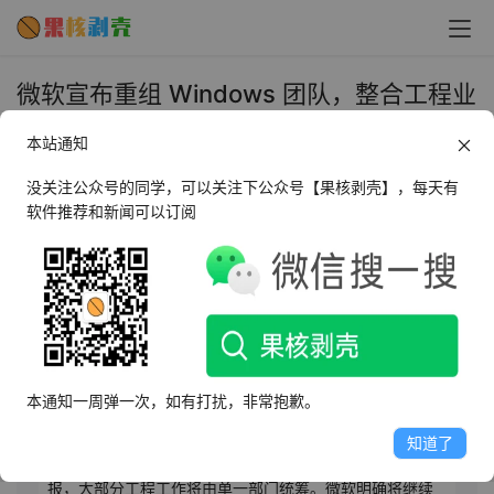
微软宣布重组 Windows 团队，整合工程业
务以推进 AI 操作系统愿景 - 果核剥壳
本站通知
2025年9月30日 上午10:04
•
圈内新闻
没关注公众号的同学，可以关注下公众号【果核剥壳】，每天有
软件推荐和新闻可以订阅
AI摘要
此内容由AI根据文章内容自动生成，并已由人工审核
9月30日消息，微软宣布重组Windows业务，将核心
Windows工程团队重新归入单一组织架构。新任Windows
本通知一周弹一次，如有打扰，非常抱歉。
与设备部门总裁帕万・达武鲁里在内部备忘录中称，调整
将客户端与服务器团队整合，有助于集中精力推进核心工
知道了
作。此次调整后，各Windows团队负责人将直接向其汇
报，大部分工程工作将由单一部门统筹。微软明确将继续