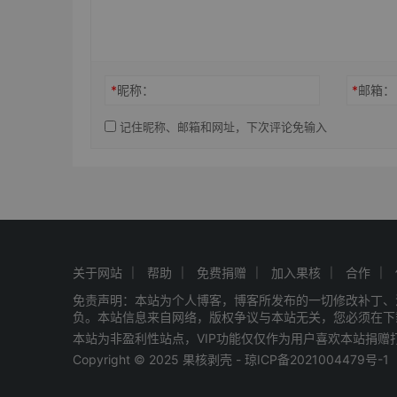
*
昵称：
*
邮箱：
记住昵称、邮箱和网址，下次评论免输入
关于网站
帮助
免费捐赠
加入果核
合作
免责声明：本站为个人博客，博客所发布的一切修改补丁、
负。本站信息来自网络，版权争议与本站无关，您必须在下
本站为非盈利性站点，VIP功能仅仅作为用户喜欢本站捐
Copyright © 2025 果核剥壳 -
琼ICP备2021004479号-1