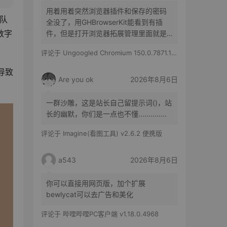
用着用着突然浏览器插件和保存的密码
排队
全没了，用GHBrowserKit能看到有插
数字
件，但是打开浏览器拓展管理里面就是
空白的，历史记录也都在
评论于
Ungoogled Chromium 150.0.7871.186-1.1 果核优化便携版
导致
Are you ok
2026年8月6日
一群沙雕，这是站长自己留提示词()，站
长的幽默，你们是一点也不懂..............
评论于
Imagine(看图工具) v2.6.2 便携版
a543
2026年8月6日
你可以直接用网页版，加个扩展
bewlycat可以去广告和美化
评论于
哔哩哔哩PC客户端 v1.18.0.4968