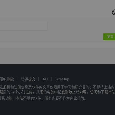
提交
侵权删除
资源提交
API
SiteMap
注册机和注册信息及软件的文章仅限用于学习和研究目的；不得将上述内
载后的24个小时之内，从您的电脑中彻底删除上述内容。访问和下载本
赠打赏功能，本站不贩卖软件，所有内容不作为商业行为。