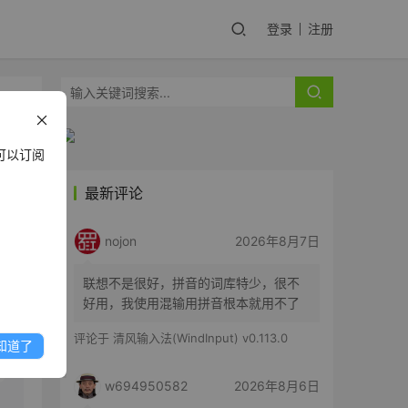
登录
注册
壳
可以订阅
最新评论
y
nojon
2026年8月7日
联想不是很好，拼音的词库特少，很不
好用，我使用混输用拼音根本就用不了
评论于
清风输入法(WindInput) v0.113.0
知道了
w694950582
2026年8月6日