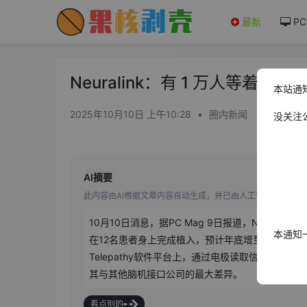
最新
PC
Neuralink：有 1 万人等着在
本站通
2025年10月10日 上午10:28
•
圈内新闻
没关注
AI摘要
此内容由AI根据文章内容自动生成，并已由人工审核
10月10日消息，据PC Mag 9日报道，Neurali
本通知
在12名患者身上完成植入，预计年底增至25人。12
Telepathy软件平台上，通过电极读取信号并
其与其他脑机接口公司的最大差异。
看点别的