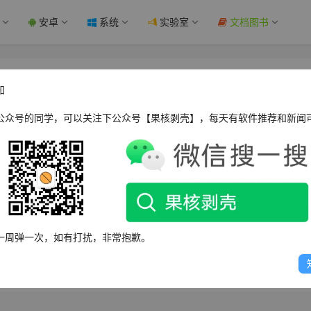
安卓
系统
实验室
文档图书
颅骨里植入我们的 N1 脑机接口芯片 - 果核剥
知
公众号的同学，可以关注下公众号【果核剥壳】，每天有软件推荐和新闻
WPOPT Summar
nk总裁Dongjin Seo称，公司有1万人排队等待植入N1脑机接口芯片，目前已
一周弹一次，如有打扰，非常抱歉。
名植入者平均每天使用约7.5小时，其中一人每周超100小时。N1运行在
无线传输到电脑执行操作。公司自行研发手术机器人，将装置植入颅骨，这是