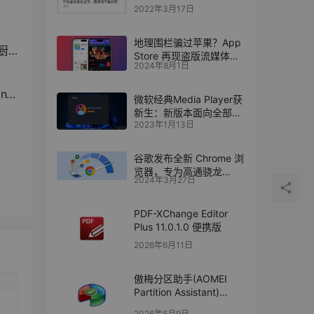
2022年3月17日
地理围栏骗过苹果？App
？
Store 再现盗版流媒体应
2024年8月1日
用
出
微软经典Media Player获
新生：新版本面向全部
2023年1月13日
Win10用户推出
谷歌发布全新 Chrome 浏
览器，专为高通骁龙
2024年3月27日
Windows Arm PC 设计
PDF-XChange Editor
Plus 11.0.1.0 便携版
2026年6月11日
傲梅分区助手(AOMEI
Partition Assistant)
v10.11.0 技术员版
2026年6月9日