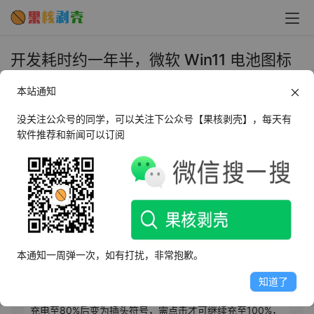
开发耗时约一年半，微软 Win11 电池图标
现已支持红绿橙三色状态显示 - 果核剥壳
本站通知
2025年11月10日 上午10:27
•
圈内新闻
没关注公众号的同学，可以关注下公众号【果核剥壳】，每天有
软件推荐和新闻可以订阅
AI摘要
此内容由AI根据文章内容自动生成，并已由人工审核
微软在Windows 11 Build 26x00.7019预览版中对任务栏
电池图标进行重构，显著提升用户获取电量信息的体验。
本通知一周弹一次，如有打扰，非常抱歉。
新设计引入彩色状态显示：充电时图标变绿并带闪电符
号，开启节能模式且未充电时转为橙色，电量低于6%则变
知道了
为红色以示警。图标还优化了“智能充电”功能的显示逻辑，
充电至80%后变为插头符号，需点击才可继续充至100%，